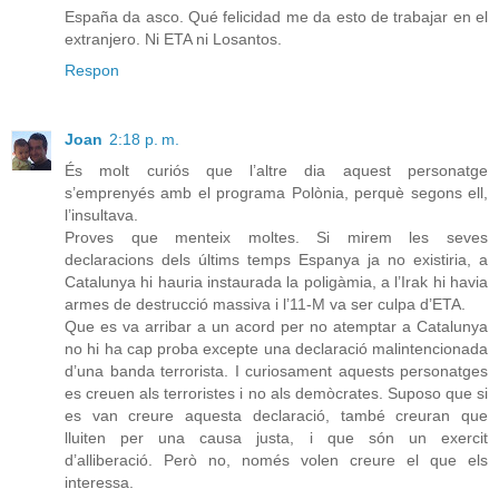
España da asco. Qué felicidad me da esto de trabajar en el
extranjero. Ni ETA ni Losantos.
Respon
Joan
2:18 p. m.
És molt curiós que l’altre dia aquest personatge
s’emprenyés amb el programa Polònia, perquè segons ell,
l’insultava.
Proves que menteix moltes. Si mirem les seves
declaracions dels últims temps Espanya ja no existiria, a
Catalunya hi hauria instaurada la poligàmia, a l’Irak hi havia
armes de destrucció massiva i l’11-M va ser culpa d’ETA.
Que es va arribar a un acord per no atemptar a Catalunya
no hi ha cap proba excepte una declaració malintencionada
d’una banda terrorista. I curiosament aquests personatges
es creuen als terroristes i no als demòcrates. Suposo que si
es van creure aquesta declaració, també creuran que
lluiten per una causa justa, i que són un exercit
d’alliberació. Però no, només volen creure el que els
interessa.