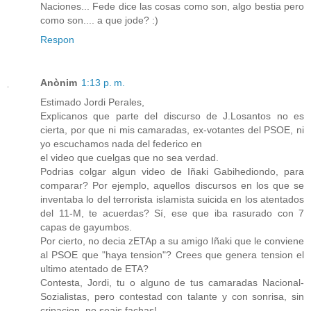
Naciones... Fede dice las cosas como son, algo bestia pero
como son.... a que jode? :)
Respon
Anònim
1:13 p. m.
Estimado Jordi Perales,
Explicanos que parte del discurso de J.Losantos no es
cierta, por que ni mis camaradas, ex-votantes del PSOE, ni
yo escuchamos nada del federico en
el video que cuelgas que no sea verdad.
Podrias colgar algun video de Iñaki Gabihediondo, para
comparar? Por ejemplo, aquellos discursos en los que se
inventaba lo del terrorista islamista suicida en los atentados
del 11-M, te acuerdas? Sí, ese que iba rasurado con 7
capas de gayumbos.
Por cierto, no decia zETAp a su amigo Iñaki que le conviene
al PSOE que "haya tension"? Crees que genera tension el
ultimo atentado de ETA?
Contesta, Jordi, tu o alguno de tus camaradas Nacional-
Sozialistas, pero contestad con talante y con sonrisa, sin
cripacion, no seais fachas!