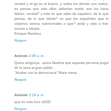
verdad y el pp es el bueno, y todos los demás son malos,
es pensar que solo ellos deberian existir, eso los haria
felices, verdad? y este tio que sabe de zapatero, de lo que
piensa, de lo que siente? es que los españoles que lo
votamos somos subnormales o que? anda y vete a freir
monas a etiopia...
Enrique Martinez
Respon
Anònim
2:08 a. m.
Quina vergonya...quina llàstima que aquesta persona pugui
dir la seva al gran públic...
"Acabar con la democracia"
Mare meva...
Respon
Anònim
2:24 a. m.
que tío más loco xDDD
Respon