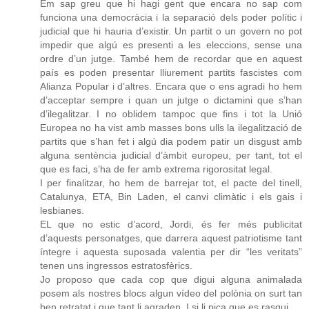
Em sap greu que hi hagi gent que encara no sap com
funciona una democràcia i la separació dels poder polític i
judicial que hi hauria d’existir. Un partit o un govern no pot
impedir que algú es presenti a les eleccions, sense una
ordre d’un jutge. També hem de recordar que en aquest
país es poden presentar lliurement partits fascistes com
Alianza Popular i d’altres. Encara que o ens agradi ho hem
d’acceptar sempre i quan un jutge o dictamini que s’han
d’ilegalitzar. I no oblidem tampoc que fins i tot la Unió
Europea no ha vist amb masses bons ulls la ilegalització de
partits que s’han fet i algú dia podem patir un disgust amb
alguna sentència judicial d’àmbit europeu, per tant, tot el
que es faci, s’ha de fer amb extrema rigorositat legal.
I per finalitzar, ho hem de barrejar tot, el pacte del tinell,
Catalunya, ETA, Bin Laden, el canvi climàtic i els gais i
lesbianes.
EL que no estic d’acord, Jordi, és fer més publicitat
d’aquests personatges, que darrera aquest patriotisme tant
íntegre i aquesta suposada valentia per dir “les veritats”
tenen uns ingressos estratosfèrics.
Jo proposo que cada cop que digui alguna animalada
posem als nostres blocs algun vídeo del polònia on surt tan
ben retratat i que tant li agraden. I si li pica que es rasqui.