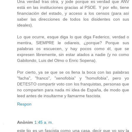
Una verdad tras otra, y jode porque es verdad que ANV
está en las instituciones gracias al PSOE. Y por ello, tiene
financiación del estado, y acceso a los censos (para así
saber las direcciones de todos los disidentes con sus
ideales).
Lo que ocurre, esque diga lo que diga Federico, verdad o
mentira, SIEMPRE le odiareis, ¿porque? Porque sus
palabras os escuecen, y hay pocos como él, que se
expresen libremente, sin estar atados a nadie (y no como
Gabilondo, Luis del Olmo o Enric Sopena).
Por cierto, ya se que se os llena la boca con las palabras
"facha", "franco", "xenofobia" y "homofobia", pero yo
DETESTO compartir voto con los franquistas, personas que
no comparten para nada mi idea de España, de modo que
leed antes de insultarme y llamarme fascista.
Respon
Anònim
1:45 a. m.
este tio es un fascista como una casa, decir que yo soy la