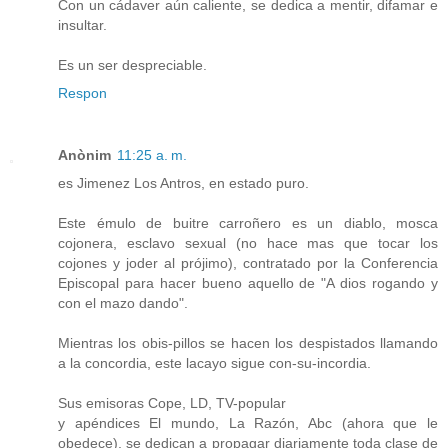
Con un cádaver aún caliente, se dedica a mentir, difamar e
insultar.
Es un ser despreciable.
Respon
Anònim
11:25 a. m.
es Jimenez Los Antros, en estado puro.
Este émulo de buitre carroñero es un diablo, mosca
cojonera, esclavo sexual (no hace mas que tocar los
cojones y joder al prójimo), contratado por la Conferencia
Episcopal para hacer bueno aquello de "A dios rogando y
con el mazo dando".
Mientras los obis-pillos se hacen los despistados llamando
a la concordia, este lacayo sigue con-su-incordia.
Sus emisoras Cope, LD, TV-popular
y apéndices El mundo, La Razón, Abc (ahora que le
obedece), se dedican a propagar diariamente toda clase de