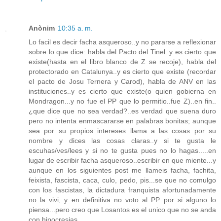
Anònim
10:35 a. m.
Lo facil es decir facha asqueroso..y no pararse a reflexionar
sobre lo que dice: habla del Pacto del Tinel..y es cierto que
existe(hasta en el libro blanco de Z se recoje), habla del
protectorado en Catalunya..y es cierto que existe (recordar
el pacto de Josu Ternera y Carod), habla de ANV en las
instituciones..y es cierto que existe(o quien gobierna en
Mondragon...y no fue el PP que lo permitio..fue Z)..en fin..
¿que dice que no sea verdad?..es verdad que suena duro
pero no intenta enmascararse en palabras bonitas; aunque
sea por su propios intereses llama a las cosas por su
nombre y dices las cosas claras..y si te gusta le
escuhas/ves/lees y si no te gusta pues no lo hagas.....en
lugar de escribir facha asqueroso..escribir en que miente...y
aunque en los siguientes post me llameis facha, fachita,
feixista, fascista, caca, culo, pedo, pis...se que no comulgo
con los fascistas, la dictadura franquista afortunadamente
no la vivi, y en definitiva no voto al PP por si alguno lo
piensa...pero creo que Losantos es el unico que no se anda
con hipocresias.