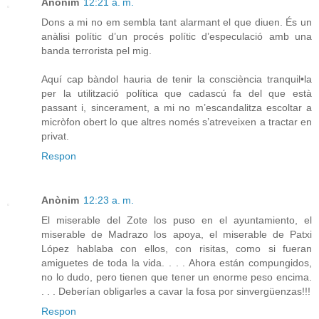
Anònim
12:21 a. m.
Dons a mi no em sembla tant alarmant el que diuen. És un
anàlisi polític d’un procés polític d’especulació amb una
banda terrorista pel mig.
Aquí cap bàndol hauria de tenir la consciència tranquil•la
per la utilització política que cadascú fa del que està
passant i, sincerament, a mi no m’escandalitza escoltar a
micròfon obert lo que altres només s’atreveixen a tractar en
privat.
Respon
Anònim
12:23 a. m.
El miserable del Zote los puso en el ayuntamiento, el
miserable de Madrazo los apoya, el miserable de Patxi
López hablaba con ellos, con risitas, como si fueran
amiguetes de toda la vida. . . . Ahora están compungidos,
no lo dudo, pero tienen que tener un enorme peso encima.
. . . Deberían obligarles a cavar la fosa por sinvergüenzas!!!
Respon