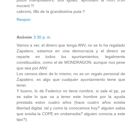
putos manipuladors, sou iguals, aprofitant la mort d'un
inocent !!!
cabrons, fills de la grandissima puta !!
Respon
Anònim
3:30 p. m.
Vamos a ver, el dinero que tenga ANV, no se lo ha regalado
Zapatero, estamos en una democracia y el dinero se
reparte en todos los ayuntamientos, legalmente
constituuidos, como el de MONDRAGON, aunque nos pese
que sea por ANV.
Los censos idem de lo mismo, no es un regalo personal de
Zapatero, es algo que cualquier ayuntamiento tiene que
tener.
Y bueno, lo de Federico no tiene nombre, si sale el pp, ya
se sabe lo que va a tener este hombre por la ayuda
prestada estos cuatro años (hace cuatro años existia
libertad digital, tal y como la conocemos hoy? alguien sabia
que existia la COPE en ondamedia? alguien conocia a este
tipo?).