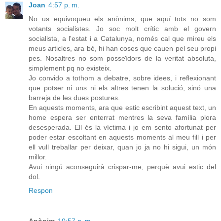
Joan
4:57 p. m.
No us equivoqueu els anònims, que aquí tots no som
votants socialistes. Jo soc molt crític amb el govern
socialista, a l'estat i a Catalunya, només cal que mireu els
meus articles, ara bé, hi han coses que cauen pel seu propi
pes. Nosaltres no som posseïdors de la veritat absoluta,
simplement pq no existeix.
Jo convido a tothom a debatre, sobre idees, i reflexionant
que potser ni uns ni els altres tenen la solució, sinó una
barreja de les dues postures.
En aquests moments, ara que estic escribint aquest text, un
home espera ser enterrat mentres la seva família plora
desesperada. Ell és la víctima i jo em sento afortunat per
poder estar escoltant en aquests moments al meu fill i per
ell vull treballar per deixar, quan jo ja no hi sigui, un món
millor.
Avui ningú aconseguirà crispar-me, perquè avui estic del
dol.
Respon