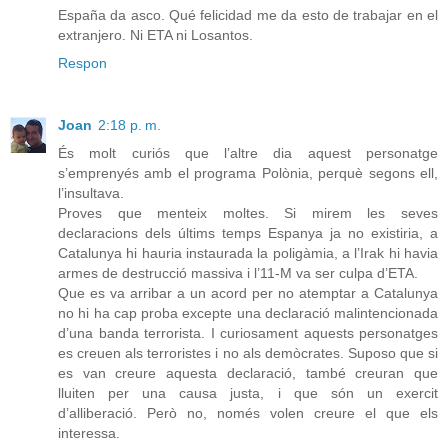
España da asco. Qué felicidad me da esto de trabajar en el
extranjero. Ni ETA ni Losantos.
Respon
Joan
2:18 p. m.
És molt curiós que l’altre dia aquest personatge
s’emprenyés amb el programa Polònia, perquè segons ell,
l’insultava.
Proves que menteix moltes. Si mirem les seves
declaracions dels últims temps Espanya ja no existiria, a
Catalunya hi hauria instaurada la poligàmia, a l’Irak hi havia
armes de destrucció massiva i l’11-M va ser culpa d’ETA.
Que es va arribar a un acord per no atemptar a Catalunya
no hi ha cap proba excepte una declaració malintencionada
d’una banda terrorista. I curiosament aquests personatges
es creuen als terroristes i no als demòcrates. Suposo que si
es van creure aquesta declaració, també creuran que
lluiten per una causa justa, i que són un exercit
d’alliberació. Però no, només volen creure el que els
interessa.