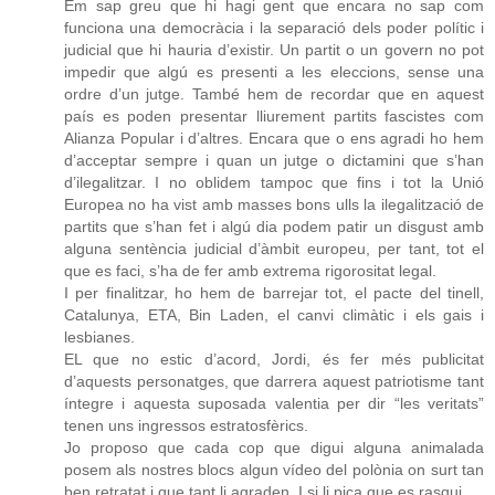
Em sap greu que hi hagi gent que encara no sap com
funciona una democràcia i la separació dels poder polític i
judicial que hi hauria d’existir. Un partit o un govern no pot
impedir que algú es presenti a les eleccions, sense una
ordre d’un jutge. També hem de recordar que en aquest
país es poden presentar lliurement partits fascistes com
Alianza Popular i d’altres. Encara que o ens agradi ho hem
d’acceptar sempre i quan un jutge o dictamini que s’han
d’ilegalitzar. I no oblidem tampoc que fins i tot la Unió
Europea no ha vist amb masses bons ulls la ilegalització de
partits que s’han fet i algú dia podem patir un disgust amb
alguna sentència judicial d’àmbit europeu, per tant, tot el
que es faci, s’ha de fer amb extrema rigorositat legal.
I per finalitzar, ho hem de barrejar tot, el pacte del tinell,
Catalunya, ETA, Bin Laden, el canvi climàtic i els gais i
lesbianes.
EL que no estic d’acord, Jordi, és fer més publicitat
d’aquests personatges, que darrera aquest patriotisme tant
íntegre i aquesta suposada valentia per dir “les veritats”
tenen uns ingressos estratosfèrics.
Jo proposo que cada cop que digui alguna animalada
posem als nostres blocs algun vídeo del polònia on surt tan
ben retratat i que tant li agraden. I si li pica que es rasqui.