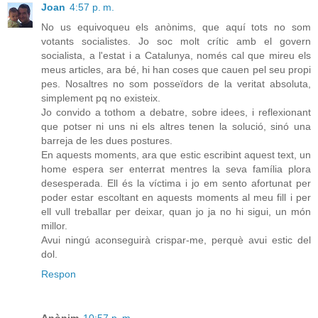
Joan
4:57 p. m.
No us equivoqueu els anònims, que aquí tots no som
votants socialistes. Jo soc molt crític amb el govern
socialista, a l'estat i a Catalunya, només cal que mireu els
meus articles, ara bé, hi han coses que cauen pel seu propi
pes. Nosaltres no som posseïdors de la veritat absoluta,
simplement pq no existeix.
Jo convido a tothom a debatre, sobre idees, i reflexionant
que potser ni uns ni els altres tenen la solució, sinó una
barreja de les dues postures.
En aquests moments, ara que estic escribint aquest text, un
home espera ser enterrat mentres la seva família plora
desesperada. Ell és la víctima i jo em sento afortunat per
poder estar escoltant en aquests moments al meu fill i per
ell vull treballar per deixar, quan jo ja no hi sigui, un món
millor.
Avui ningú aconseguirà crispar-me, perquè avui estic del
dol.
Respon