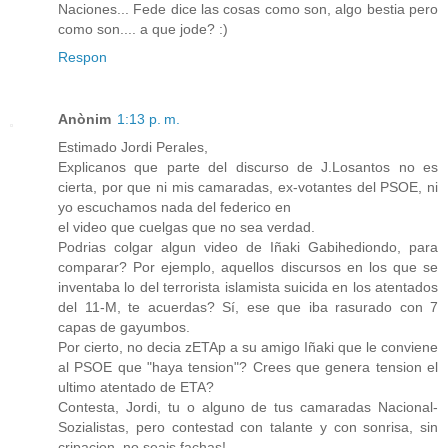
Naciones... Fede dice las cosas como son, algo bestia pero
como son.... a que jode? :)
Respon
Anònim
1:13 p. m.
Estimado Jordi Perales,
Explicanos que parte del discurso de J.Losantos no es
cierta, por que ni mis camaradas, ex-votantes del PSOE, ni
yo escuchamos nada del federico en
el video que cuelgas que no sea verdad.
Podrias colgar algun video de Iñaki Gabihediondo, para
comparar? Por ejemplo, aquellos discursos en los que se
inventaba lo del terrorista islamista suicida en los atentados
del 11-M, te acuerdas? Sí, ese que iba rasurado con 7
capas de gayumbos.
Por cierto, no decia zETAp a su amigo Iñaki que le conviene
al PSOE que "haya tension"? Crees que genera tension el
ultimo atentado de ETA?
Contesta, Jordi, tu o alguno de tus camaradas Nacional-
Sozialistas, pero contestad con talante y con sonrisa, sin
cripacion, no seais fachas!