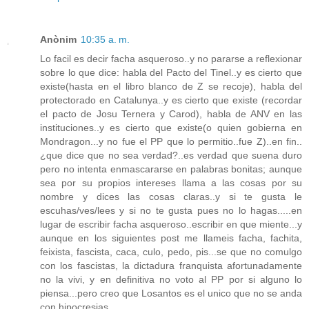
Anònim
10:35 a. m.
Lo facil es decir facha asqueroso..y no pararse a reflexionar
sobre lo que dice: habla del Pacto del Tinel..y es cierto que
existe(hasta en el libro blanco de Z se recoje), habla del
protectorado en Catalunya..y es cierto que existe (recordar
el pacto de Josu Ternera y Carod), habla de ANV en las
instituciones..y es cierto que existe(o quien gobierna en
Mondragon...y no fue el PP que lo permitio..fue Z)..en fin..
¿que dice que no sea verdad?..es verdad que suena duro
pero no intenta enmascararse en palabras bonitas; aunque
sea por su propios intereses llama a las cosas por su
nombre y dices las cosas claras..y si te gusta le
escuhas/ves/lees y si no te gusta pues no lo hagas.....en
lugar de escribir facha asqueroso..escribir en que miente...y
aunque en los siguientes post me llameis facha, fachita,
feixista, fascista, caca, culo, pedo, pis...se que no comulgo
con los fascistas, la dictadura franquista afortunadamente
no la vivi, y en definitiva no voto al PP por si alguno lo
piensa...pero creo que Losantos es el unico que no se anda
con hipocresias.