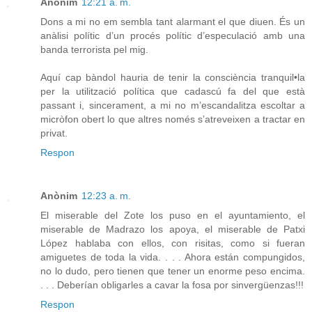
Anònim
12:21 a. m.
Dons a mi no em sembla tant alarmant el que diuen. És un
anàlisi polític d’un procés polític d’especulació amb una
banda terrorista pel mig.
Aquí cap bàndol hauria de tenir la consciència tranquil•la
per la utilització política que cadascú fa del que està
passant i, sincerament, a mi no m’escandalitza escoltar a
micròfon obert lo que altres només s’atreveixen a tractar en
privat.
Respon
Anònim
12:23 a. m.
El miserable del Zote los puso en el ayuntamiento, el
miserable de Madrazo los apoya, el miserable de Patxi
López hablaba con ellos, con risitas, como si fueran
amiguetes de toda la vida. . . . Ahora están compungidos,
no lo dudo, pero tienen que tener un enorme peso encima.
. . . Deberían obligarles a cavar la fosa por sinvergüenzas!!!
Respon