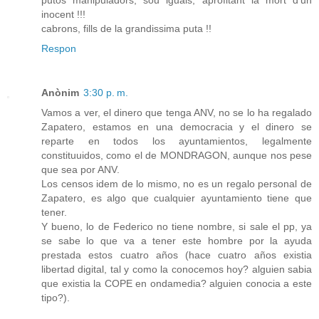
putos manipuladors, sou iguals, aprofitant la mort d'un
inocent !!!
cabrons, fills de la grandissima puta !!
Respon
Anònim
3:30 p. m.
Vamos a ver, el dinero que tenga ANV, no se lo ha regalado
Zapatero, estamos en una democracia y el dinero se
reparte en todos los ayuntamientos, legalmente
constituuidos, como el de MONDRAGON, aunque nos pese
que sea por ANV.
Los censos idem de lo mismo, no es un regalo personal de
Zapatero, es algo que cualquier ayuntamiento tiene que
tener.
Y bueno, lo de Federico no tiene nombre, si sale el pp, ya
se sabe lo que va a tener este hombre por la ayuda
prestada estos cuatro años (hace cuatro años existia
libertad digital, tal y como la conocemos hoy? alguien sabia
que existia la COPE en ondamedia? alguien conocia a este
tipo?).