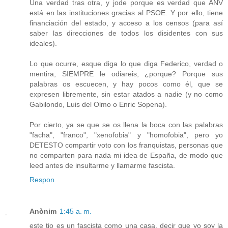
Una verdad tras otra, y jode porque es verdad que ANV
está en las instituciones gracias al PSOE. Y por ello, tiene
financiación del estado, y acceso a los censos (para así
saber las direcciones de todos los disidentes con sus
ideales).
Lo que ocurre, esque diga lo que diga Federico, verdad o
mentira, SIEMPRE le odiareis, ¿porque? Porque sus
palabras os escuecen, y hay pocos como él, que se
expresen libremente, sin estar atados a nadie (y no como
Gabilondo, Luis del Olmo o Enric Sopena).
Por cierto, ya se que se os llena la boca con las palabras
"facha", "franco", "xenofobia" y "homofobia", pero yo
DETESTO compartir voto con los franquistas, personas que
no comparten para nada mi idea de España, de modo que
leed antes de insultarme y llamarme fascista.
Respon
Anònim
1:45 a. m.
este tio es un fascista como una casa, decir que yo soy la