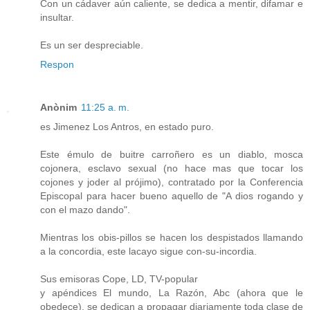
Con un cádaver aún caliente, se dedica a mentir, difamar e
insultar.
Es un ser despreciable.
Respon
Anònim
11:25 a. m.
es Jimenez Los Antros, en estado puro.
Este émulo de buitre carroñero es un diablo, mosca
cojonera, esclavo sexual (no hace mas que tocar los
cojones y joder al prójimo), contratado por la Conferencia
Episcopal para hacer bueno aquello de "A dios rogando y
con el mazo dando".
Mientras los obis-pillos se hacen los despistados llamando
a la concordia, este lacayo sigue con-su-incordia.
Sus emisoras Cope, LD, TV-popular
y apéndices El mundo, La Razón, Abc (ahora que le
obedece), se dedican a propagar diariamente toda clase de