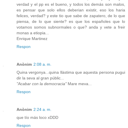
verdad y el pp es el bueno, y todos los demás son malos,
es pensar que solo ellos deberian existir, eso los haria
felices, verdad? y este tio que sabe de zapatero, de lo que
piensa, de lo que siente? es que los españoles que lo
votamos somos subnormales o que? anda y vete a freir
monas a etiopia...
Enrique Martinez
Respon
Anònim
2:08 a. m.
Quina vergonya...quina llàstima que aquesta persona pugui
dir la seva al gran públic...
"Acabar con la democracia"
Mare meva...
Respon
Anònim
2:24 a. m.
que tío más loco xDDD
Respon