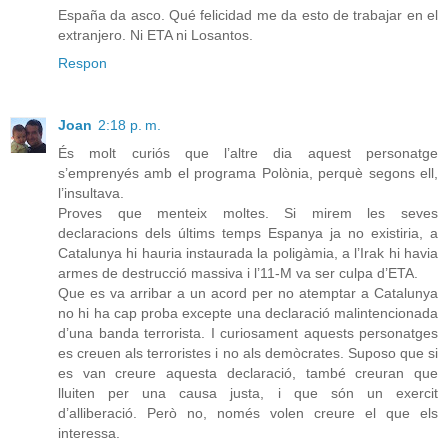
España da asco. Qué felicidad me da esto de trabajar en el
extranjero. Ni ETA ni Losantos.
Respon
Joan
2:18 p. m.
És molt curiós que l’altre dia aquest personatge
s’emprenyés amb el programa Polònia, perquè segons ell,
l’insultava.
Proves que menteix moltes. Si mirem les seves
declaracions dels últims temps Espanya ja no existiria, a
Catalunya hi hauria instaurada la poligàmia, a l’Irak hi havia
armes de destrucció massiva i l’11-M va ser culpa d’ETA.
Que es va arribar a un acord per no atemptar a Catalunya
no hi ha cap proba excepte una declaració malintencionada
d’una banda terrorista. I curiosament aquests personatges
es creuen als terroristes i no als demòcrates. Suposo que si
es van creure aquesta declaració, també creuran que
lluiten per una causa justa, i que són un exercit
d’alliberació. Però no, només volen creure el que els
interessa.