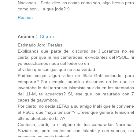
Naciones... Fede dice las cosas como son, algo bestia pero
como son.... a que jode? :)
Respon
Anònim
1:13 p. m.
Estimado Jordi Perales,
Explicanos que parte del discurso de J.Losantos no es
cierta, por que ni mis camaradas, ex-votantes del PSOE, ni
yo escuchamos nada del federico en
el video que cuelgas que no sea verdad.
Podrias colgar algun video de Iñaki Gabihediondo, para
comparar? Por ejemplo, aquellos discursos en los que se
inventaba lo del terrorista islamista suicida en los atentados
del 11-M, te acuerdas? Sí, ese que iba rasurado con 7
capas de gayumbos.
Por cierto, no decia zETAp a su amigo Iñaki que le conviene
al PSOE que "haya tension"? Crees que genera tension el
ultimo atentado de ETA?
Contesta, Jordi, tu o alguno de tus camaradas Nacional-
Sozialistas, pero contestad con talante y con sonrisa, sin
cripacion, no seais fachas!