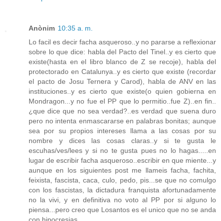
Anònim
10:35 a. m.
Lo facil es decir facha asqueroso..y no pararse a reflexionar
sobre lo que dice: habla del Pacto del Tinel..y es cierto que
existe(hasta en el libro blanco de Z se recoje), habla del
protectorado en Catalunya..y es cierto que existe (recordar
el pacto de Josu Ternera y Carod), habla de ANV en las
instituciones..y es cierto que existe(o quien gobierna en
Mondragon...y no fue el PP que lo permitio..fue Z)..en fin..
¿que dice que no sea verdad?..es verdad que suena duro
pero no intenta enmascararse en palabras bonitas; aunque
sea por su propios intereses llama a las cosas por su
nombre y dices las cosas claras..y si te gusta le
escuhas/ves/lees y si no te gusta pues no lo hagas.....en
lugar de escribir facha asqueroso..escribir en que miente...y
aunque en los siguientes post me llameis facha, fachita,
feixista, fascista, caca, culo, pedo, pis...se que no comulgo
con los fascistas, la dictadura franquista afortunadamente
no la vivi, y en definitiva no voto al PP por si alguno lo
piensa...pero creo que Losantos es el unico que no se anda
con hipocresias.