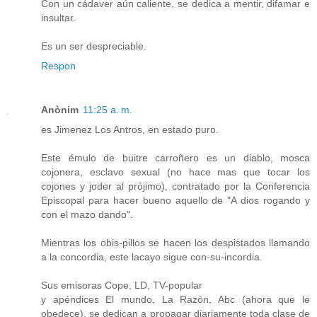
Con un cádaver aún caliente, se dedica a mentir, difamar e
insultar.
Es un ser despreciable.
Respon
Anònim
11:25 a. m.
es Jimenez Los Antros, en estado puro.
Este émulo de buitre carroñero es un diablo, mosca
cojonera, esclavo sexual (no hace mas que tocar los
cojones y joder al prójimo), contratado por la Conferencia
Episcopal para hacer bueno aquello de "A dios rogando y
con el mazo dando".
Mientras los obis-pillos se hacen los despistados llamando
a la concordia, este lacayo sigue con-su-incordia.
Sus emisoras Cope, LD, TV-popular
y apéndices El mundo, La Razón, Abc (ahora que le
obedece), se dedican a propagar diariamente toda clase de