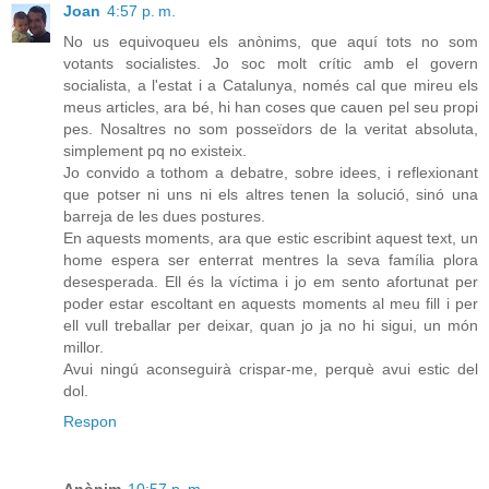
Joan
4:57 p. m.
No us equivoqueu els anònims, que aquí tots no som
votants socialistes. Jo soc molt crític amb el govern
socialista, a l'estat i a Catalunya, només cal que mireu els
meus articles, ara bé, hi han coses que cauen pel seu propi
pes. Nosaltres no som posseïdors de la veritat absoluta,
simplement pq no existeix.
Jo convido a tothom a debatre, sobre idees, i reflexionant
que potser ni uns ni els altres tenen la solució, sinó una
barreja de les dues postures.
En aquests moments, ara que estic escribint aquest text, un
home espera ser enterrat mentres la seva família plora
desesperada. Ell és la víctima i jo em sento afortunat per
poder estar escoltant en aquests moments al meu fill i per
ell vull treballar per deixar, quan jo ja no hi sigui, un món
millor.
Avui ningú aconseguirà crispar-me, perquè avui estic del
dol.
Respon