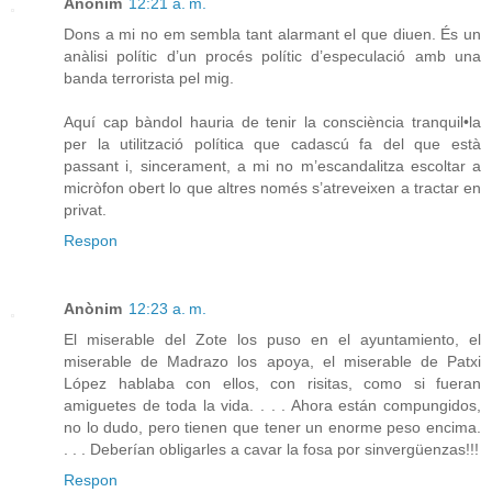
Anònim
12:21 a. m.
Dons a mi no em sembla tant alarmant el que diuen. És un
anàlisi polític d’un procés polític d’especulació amb una
banda terrorista pel mig.
Aquí cap bàndol hauria de tenir la consciència tranquil•la
per la utilització política que cadascú fa del que està
passant i, sincerament, a mi no m’escandalitza escoltar a
micròfon obert lo que altres només s’atreveixen a tractar en
privat.
Respon
Anònim
12:23 a. m.
El miserable del Zote los puso en el ayuntamiento, el
miserable de Madrazo los apoya, el miserable de Patxi
López hablaba con ellos, con risitas, como si fueran
amiguetes de toda la vida. . . . Ahora están compungidos,
no lo dudo, pero tienen que tener un enorme peso encima.
. . . Deberían obligarles a cavar la fosa por sinvergüenzas!!!
Respon