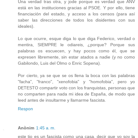
Una verdad tras otra, y jode porque es verdad que ANV
está en las instituciones gracias al PSOE. Y por ello, tiene
financiación del estado, y acceso a los censos (para así
saber las direcciones de todos los disidentes con sus
ideales).
Lo que ocurre, esque diga lo que diga Federico, verdad o
mentira, SIEMPRE le odiareis, ¿porque? Porque sus
palabras os escuecen, y hay pocos como él, que se
expresen libremente, sin estar atados a nadie (y no como
Gabilondo, Luis del Olmo o Enric Sopena).
Por cierto, ya se que se os llena la boca con las palabras
"facha", "franco", "xenofobia" y "homofobia", pero yo
DETESTO compartir voto con los franquistas, personas que
no comparten para nada mi idea de España, de modo que
leed antes de insultarme y llamarme fascista.
Respon
Anònim
1:45 a. m.
este tio es un fascista como una casa, decir que yo soy la