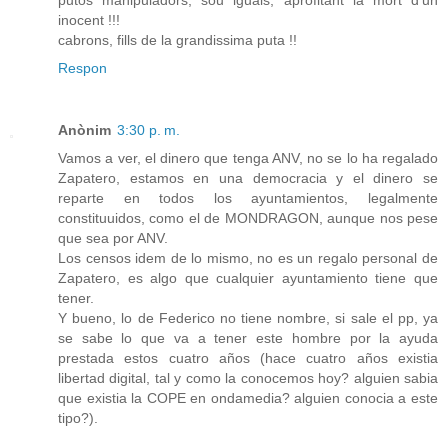
putos manipuladors, sou iguals, aprofitant la mort d'un
inocent !!!
cabrons, fills de la grandissima puta !!
Respon
Anònim
3:30 p. m.
Vamos a ver, el dinero que tenga ANV, no se lo ha regalado
Zapatero, estamos en una democracia y el dinero se
reparte en todos los ayuntamientos, legalmente
constituuidos, como el de MONDRAGON, aunque nos pese
que sea por ANV.
Los censos idem de lo mismo, no es un regalo personal de
Zapatero, es algo que cualquier ayuntamiento tiene que
tener.
Y bueno, lo de Federico no tiene nombre, si sale el pp, ya
se sabe lo que va a tener este hombre por la ayuda
prestada estos cuatro años (hace cuatro años existia
libertad digital, tal y como la conocemos hoy? alguien sabia
que existia la COPE en ondamedia? alguien conocia a este
tipo?).