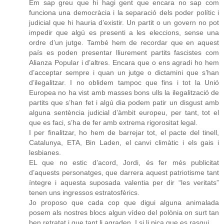
Em sap greu que hi hagi gent que encara no sap com
funciona una democràcia i la separació dels poder polític i
judicial que hi hauria d’existir. Un partit o un govern no pot
impedir que algú es presenti a les eleccions, sense una
ordre d’un jutge. També hem de recordar que en aquest
país es poden presentar lliurement partits fascistes com
Alianza Popular i d’altres. Encara que o ens agradi ho hem
d’acceptar sempre i quan un jutge o dictamini que s’han
d’ilegalitzar. I no oblidem tampoc que fins i tot la Unió
Europea no ha vist amb masses bons ulls la ilegalització de
partits que s’han fet i algú dia podem patir un disgust amb
alguna sentència judicial d’àmbit europeu, per tant, tot el
que es faci, s’ha de fer amb extrema rigorositat legal.
I per finalitzar, ho hem de barrejar tot, el pacte del tinell,
Catalunya, ETA, Bin Laden, el canvi climàtic i els gais i
lesbianes.
EL que no estic d’acord, Jordi, és fer més publicitat
d’aquests personatges, que darrera aquest patriotisme tant
íntegre i aquesta suposada valentia per dir “les veritats”
tenen uns ingressos estratosfèrics.
Jo proposo que cada cop que digui alguna animalada
posem als nostres blocs algun vídeo del polònia on surt tan
ben retratat i que tant li agraden. I si li pica que es rasqui.