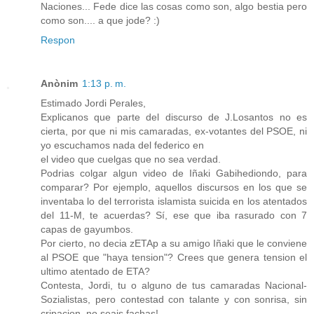
Naciones... Fede dice las cosas como son, algo bestia pero
como son.... a que jode? :)
Respon
Anònim
1:13 p. m.
Estimado Jordi Perales,
Explicanos que parte del discurso de J.Losantos no es
cierta, por que ni mis camaradas, ex-votantes del PSOE, ni
yo escuchamos nada del federico en
el video que cuelgas que no sea verdad.
Podrias colgar algun video de Iñaki Gabihediondo, para
comparar? Por ejemplo, aquellos discursos en los que se
inventaba lo del terrorista islamista suicida en los atentados
del 11-M, te acuerdas? Sí, ese que iba rasurado con 7
capas de gayumbos.
Por cierto, no decia zETAp a su amigo Iñaki que le conviene
al PSOE que "haya tension"? Crees que genera tension el
ultimo atentado de ETA?
Contesta, Jordi, tu o alguno de tus camaradas Nacional-
Sozialistas, pero contestad con talante y con sonrisa, sin
cripacion, no seais fachas!