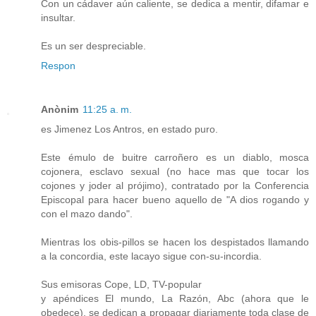
Con un cádaver aún caliente, se dedica a mentir, difamar e
insultar.
Es un ser despreciable.
Respon
Anònim
11:25 a. m.
es Jimenez Los Antros, en estado puro.
Este émulo de buitre carroñero es un diablo, mosca
cojonera, esclavo sexual (no hace mas que tocar los
cojones y joder al prójimo), contratado por la Conferencia
Episcopal para hacer bueno aquello de "A dios rogando y
con el mazo dando".
Mientras los obis-pillos se hacen los despistados llamando
a la concordia, este lacayo sigue con-su-incordia.
Sus emisoras Cope, LD, TV-popular
y apéndices El mundo, La Razón, Abc (ahora que le
obedece), se dedican a propagar diariamente toda clase de