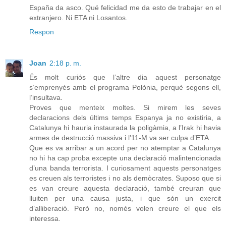
España da asco. Qué felicidad me da esto de trabajar en el
extranjero. Ni ETA ni Losantos.
Respon
Joan
2:18 p. m.
És molt curiós que l’altre dia aquest personatge
s’emprenyés amb el programa Polònia, perquè segons ell,
l’insultava.
Proves que menteix moltes. Si mirem les seves
declaracions dels últims temps Espanya ja no existiria, a
Catalunya hi hauria instaurada la poligàmia, a l’Irak hi havia
armes de destrucció massiva i l’11-M va ser culpa d’ETA.
Que es va arribar a un acord per no atemptar a Catalunya
no hi ha cap proba excepte una declaració malintencionada
d’una banda terrorista. I curiosament aquests personatges
es creuen als terroristes i no als demòcrates. Suposo que si
es van creure aquesta declaració, també creuran que
lluiten per una causa justa, i que són un exercit
d’alliberació. Però no, només volen creure el que els
interessa.