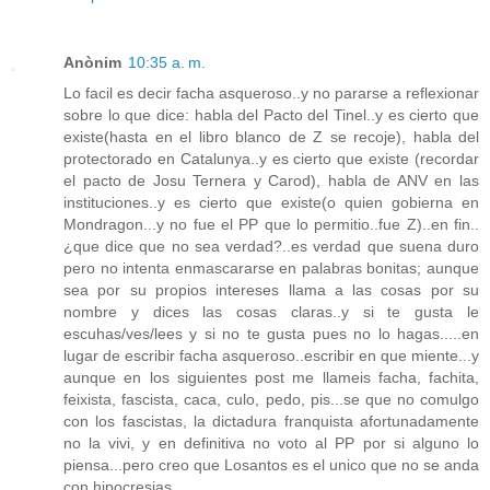
Anònim
10:35 a. m.
Lo facil es decir facha asqueroso..y no pararse a reflexionar
sobre lo que dice: habla del Pacto del Tinel..y es cierto que
existe(hasta en el libro blanco de Z se recoje), habla del
protectorado en Catalunya..y es cierto que existe (recordar
el pacto de Josu Ternera y Carod), habla de ANV en las
instituciones..y es cierto que existe(o quien gobierna en
Mondragon...y no fue el PP que lo permitio..fue Z)..en fin..
¿que dice que no sea verdad?..es verdad que suena duro
pero no intenta enmascararse en palabras bonitas; aunque
sea por su propios intereses llama a las cosas por su
nombre y dices las cosas claras..y si te gusta le
escuhas/ves/lees y si no te gusta pues no lo hagas.....en
lugar de escribir facha asqueroso..escribir en que miente...y
aunque en los siguientes post me llameis facha, fachita,
feixista, fascista, caca, culo, pedo, pis...se que no comulgo
con los fascistas, la dictadura franquista afortunadamente
no la vivi, y en definitiva no voto al PP por si alguno lo
piensa...pero creo que Losantos es el unico que no se anda
con hipocresias.