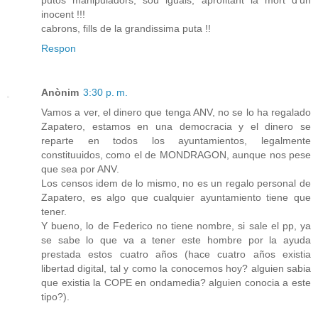
putos manipuladors, sou iguals, aprofitant la mort d'un
inocent !!!
cabrons, fills de la grandissima puta !!
Respon
Anònim
3:30 p. m.
Vamos a ver, el dinero que tenga ANV, no se lo ha regalado
Zapatero, estamos en una democracia y el dinero se
reparte en todos los ayuntamientos, legalmente
constituuidos, como el de MONDRAGON, aunque nos pese
que sea por ANV.
Los censos idem de lo mismo, no es un regalo personal de
Zapatero, es algo que cualquier ayuntamiento tiene que
tener.
Y bueno, lo de Federico no tiene nombre, si sale el pp, ya
se sabe lo que va a tener este hombre por la ayuda
prestada estos cuatro años (hace cuatro años existia
libertad digital, tal y como la conocemos hoy? alguien sabia
que existia la COPE en ondamedia? alguien conocia a este
tipo?).