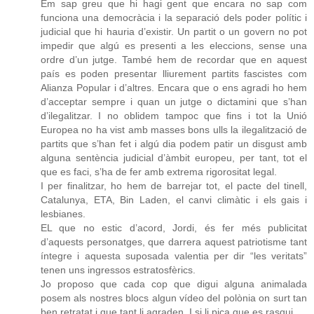
Em sap greu que hi hagi gent que encara no sap com
funciona una democràcia i la separació dels poder polític i
judicial que hi hauria d’existir. Un partit o un govern no pot
impedir que algú es presenti a les eleccions, sense una
ordre d’un jutge. També hem de recordar que en aquest
país es poden presentar lliurement partits fascistes com
Alianza Popular i d’altres. Encara que o ens agradi ho hem
d’acceptar sempre i quan un jutge o dictamini que s’han
d’ilegalitzar. I no oblidem tampoc que fins i tot la Unió
Europea no ha vist amb masses bons ulls la ilegalització de
partits que s’han fet i algú dia podem patir un disgust amb
alguna sentència judicial d’àmbit europeu, per tant, tot el
que es faci, s’ha de fer amb extrema rigorositat legal.
I per finalitzar, ho hem de barrejar tot, el pacte del tinell,
Catalunya, ETA, Bin Laden, el canvi climàtic i els gais i
lesbianes.
EL que no estic d’acord, Jordi, és fer més publicitat
d’aquests personatges, que darrera aquest patriotisme tant
íntegre i aquesta suposada valentia per dir “les veritats”
tenen uns ingressos estratosfèrics.
Jo proposo que cada cop que digui alguna animalada
posem als nostres blocs algun vídeo del polònia on surt tan
ben retratat i que tant li agraden. I si li pica que es rasqui.