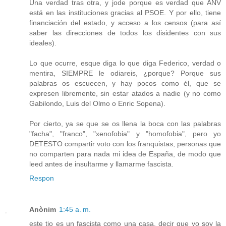
Una verdad tras otra, y jode porque es verdad que ANV
está en las instituciones gracias al PSOE. Y por ello, tiene
financiación del estado, y acceso a los censos (para así
saber las direcciones de todos los disidentes con sus
ideales).
Lo que ocurre, esque diga lo que diga Federico, verdad o
mentira, SIEMPRE le odiareis, ¿porque? Porque sus
palabras os escuecen, y hay pocos como él, que se
expresen libremente, sin estar atados a nadie (y no como
Gabilondo, Luis del Olmo o Enric Sopena).
Por cierto, ya se que se os llena la boca con las palabras
"facha", "franco", "xenofobia" y "homofobia", pero yo
DETESTO compartir voto con los franquistas, personas que
no comparten para nada mi idea de España, de modo que
leed antes de insultarme y llamarme fascista.
Respon
Anònim
1:45 a. m.
este tio es un fascista como una casa, decir que yo soy la