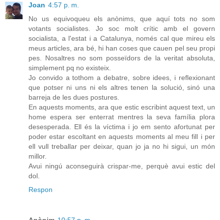
Joan
4:57 p. m.
No us equivoqueu els anònims, que aquí tots no som
votants socialistes. Jo soc molt crític amb el govern
socialista, a l'estat i a Catalunya, només cal que mireu els
meus articles, ara bé, hi han coses que cauen pel seu propi
pes. Nosaltres no som posseïdors de la veritat absoluta,
simplement pq no existeix.
Jo convido a tothom a debatre, sobre idees, i reflexionant
que potser ni uns ni els altres tenen la solució, sinó una
barreja de les dues postures.
En aquests moments, ara que estic escribint aquest text, un
home espera ser enterrat mentres la seva família plora
desesperada. Ell és la víctima i jo em sento afortunat per
poder estar escoltant en aquests moments al meu fill i per
ell vull treballar per deixar, quan jo ja no hi sigui, un món
millor.
Avui ningú aconseguirà crispar-me, perquè avui estic del
dol.
Respon