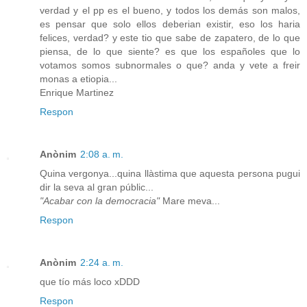
verdad y el pp es el bueno, y todos los demás son malos,
es pensar que solo ellos deberian existir, eso los haria
felices, verdad? y este tio que sabe de zapatero, de lo que
piensa, de lo que siente? es que los españoles que lo
votamos somos subnormales o que? anda y vete a freir
monas a etiopia...
Enrique Martinez
Respon
Anònim
2:08 a. m.
Quina vergonya...quina llàstima que aquesta persona pugui
dir la seva al gran públic...
"Acabar con la democracia"
Mare meva...
Respon
Anònim
2:24 a. m.
que tío más loco xDDD
Respon