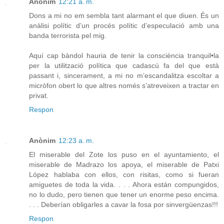
Anònim
12:21 a. m.
Dons a mi no em sembla tant alarmant el que diuen. És un
anàlisi polític d’un procés polític d’especulació amb una
banda terrorista pel mig.
Aquí cap bàndol hauria de tenir la consciència tranquil•la
per la utilització política que cadascú fa del que està
passant i, sincerament, a mi no m’escandalitza escoltar a
micròfon obert lo que altres només s’atreveixen a tractar en
privat.
Respon
Anònim
12:23 a. m.
El miserable del Zote los puso en el ayuntamiento, el
miserable de Madrazo los apoya, el miserable de Patxi
López hablaba con ellos, con risitas, como si fueran
amiguetes de toda la vida. . . . Ahora están compungidos,
no lo dudo, pero tienen que tener un enorme peso encima.
. . . Deberían obligarles a cavar la fosa por sinvergüenzas!!!
Respon