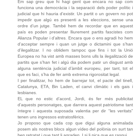
Em sap greu que hi hagi gent que encara no sap com
funciona una democràcia i la separació dels poder polític i
judicial que hi hauria d’existir. Un partit o un govern no pot
impedir que algú es presenti a les eleccions, sense una
ordre d’un jutge. També hem de recordar que en aquest
país es poden presentar lliurement partits fascistes com
Alianza Popular i d’altres. Encara que o ens agradi ho hem
d’acceptar sempre i quan un jutge o dictamini que s’han
d’ilegalitzar. I no oblidem tampoc que fins i tot la Unió
Europea no ha vist amb masses bons ulls la ilegalització de
partits que s’han fet i algú dia podem patir un disgust amb
alguna sentència judicial d’àmbit europeu, per tant, tot el
que es faci, s’ha de fer amb extrema rigorositat legal.
I per finalitzar, ho hem de barrejar tot, el pacte del tinell,
Catalunya, ETA, Bin Laden, el canvi climàtic i els gais i
lesbianes.
EL que no estic d’acord, Jordi, és fer més publicitat
d’aquests personatges, que darrera aquest patriotisme tant
íntegre i aquesta suposada valentia per dir “les veritats”
tenen uns ingressos estratosfèrics.
Jo proposo que cada cop que digui alguna animalada
posem als nostres blocs algun vídeo del polònia on surt tan
ben retratat i que tant li agraden. I si li pica que es rasqui.