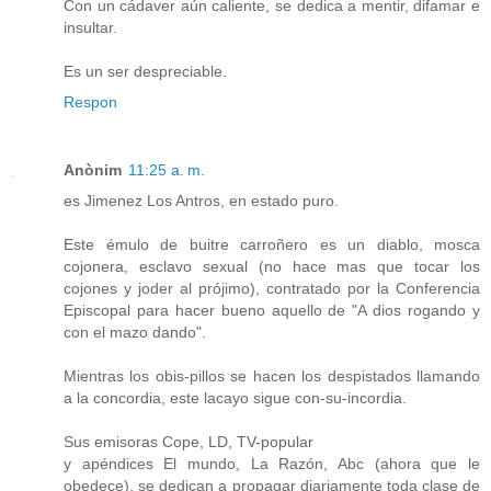
Con un cádaver aún caliente, se dedica a mentir, difamar e
insultar.
Es un ser despreciable.
Respon
Anònim
11:25 a. m.
es Jimenez Los Antros, en estado puro.
Este émulo de buitre carroñero es un diablo, mosca
cojonera, esclavo sexual (no hace mas que tocar los
cojones y joder al prójimo), contratado por la Conferencia
Episcopal para hacer bueno aquello de "A dios rogando y
con el mazo dando".
Mientras los obis-pillos se hacen los despistados llamando
a la concordia, este lacayo sigue con-su-incordia.
Sus emisoras Cope, LD, TV-popular
y apéndices El mundo, La Razón, Abc (ahora que le
obedece), se dedican a propagar diariamente toda clase de