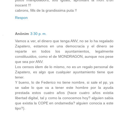
putos manipuladors, sou iguals, aprofitant la mort d'un
inocent !!!
cabrons, fills de la grandissima puta !!
Respon
Anònim
3:30 p. m.
Vamos a ver, el dinero que tenga ANV, no se lo ha regalado
Zapatero, estamos en una democracia y el dinero se
reparte en todos los ayuntamientos, legalmente
constituuidos, como el de MONDRAGON, aunque nos pese
que sea por ANV.
Los censos idem de lo mismo, no es un regalo personal de
Zapatero, es algo que cualquier ayuntamiento tiene que
tener.
Y bueno, lo de Federico no tiene nombre, si sale el pp, ya
se sabe lo que va a tener este hombre por la ayuda
prestada estos cuatro años (hace cuatro años existia
libertad digital, tal y como la conocemos hoy? alguien sabia
que existia la COPE en ondamedia? alguien conocia a este
tipo?).