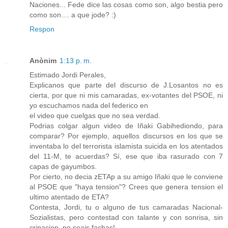
Naciones... Fede dice las cosas como son, algo bestia pero
como son.... a que jode? :)
Respon
Anònim
1:13 p. m.
Estimado Jordi Perales,
Explicanos que parte del discurso de J.Losantos no es
cierta, por que ni mis camaradas, ex-votantes del PSOE, ni
yo escuchamos nada del federico en
el video que cuelgas que no sea verdad.
Podrias colgar algun video de Iñaki Gabihediondo, para
comparar? Por ejemplo, aquellos discursos en los que se
inventaba lo del terrorista islamista suicida en los atentados
del 11-M, te acuerdas? Sí, ese que iba rasurado con 7
capas de gayumbos.
Por cierto, no decia zETAp a su amigo Iñaki que le conviene
al PSOE que "haya tension"? Crees que genera tension el
ultimo atentado de ETA?
Contesta, Jordi, tu o alguno de tus camaradas Nacional-
Sozialistas, pero contestad con talante y con sonrisa, sin
cripacion, no seais fachas!