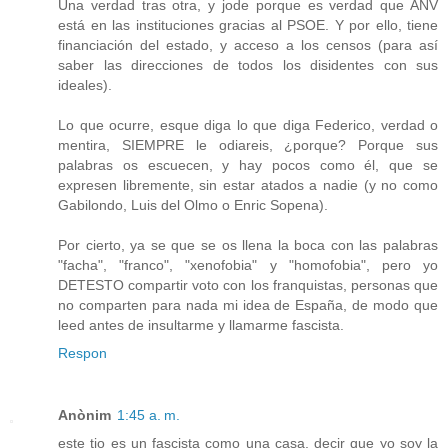
Una verdad tras otra, y jode porque es verdad que ANV
está en las instituciones gracias al PSOE. Y por ello, tiene
financiación del estado, y acceso a los censos (para así
saber las direcciones de todos los disidentes con sus
ideales).
Lo que ocurre, esque diga lo que diga Federico, verdad o
mentira, SIEMPRE le odiareis, ¿porque? Porque sus
palabras os escuecen, y hay pocos como él, que se
expresen libremente, sin estar atados a nadie (y no como
Gabilondo, Luis del Olmo o Enric Sopena).
Por cierto, ya se que se os llena la boca con las palabras
"facha", "franco", "xenofobia" y "homofobia", pero yo
DETESTO compartir voto con los franquistas, personas que
no comparten para nada mi idea de España, de modo que
leed antes de insultarme y llamarme fascista.
Respon
Anònim
1:45 a. m.
este tio es un fascista como una casa, decir que yo soy la