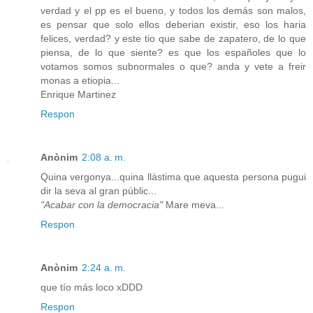
verdad y el pp es el bueno, y todos los demás son malos,
es pensar que solo ellos deberian existir, eso los haria
felices, verdad? y este tio que sabe de zapatero, de lo que
piensa, de lo que siente? es que los españoles que lo
votamos somos subnormales o que? anda y vete a freir
monas a etiopia...
Enrique Martinez
Respon
Anònim
2:08 a. m.
Quina vergonya...quina llàstima que aquesta persona pugui
dir la seva al gran públic...
"Acabar con la democracia"
Mare meva...
Respon
Anònim
2:24 a. m.
que tío más loco xDDD
Respon