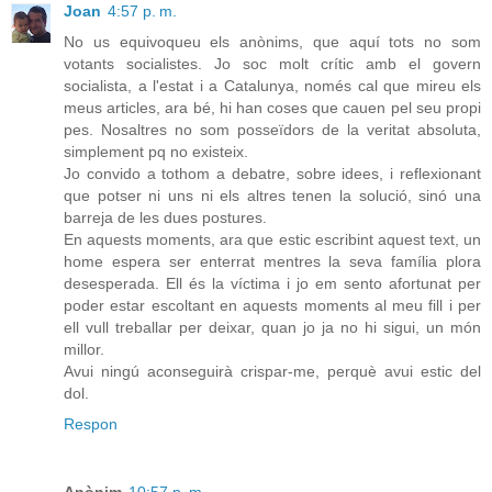
Joan
4:57 p. m.
No us equivoqueu els anònims, que aquí tots no som
votants socialistes. Jo soc molt crític amb el govern
socialista, a l'estat i a Catalunya, només cal que mireu els
meus articles, ara bé, hi han coses que cauen pel seu propi
pes. Nosaltres no som posseïdors de la veritat absoluta,
simplement pq no existeix.
Jo convido a tothom a debatre, sobre idees, i reflexionant
que potser ni uns ni els altres tenen la solució, sinó una
barreja de les dues postures.
En aquests moments, ara que estic escribint aquest text, un
home espera ser enterrat mentres la seva família plora
desesperada. Ell és la víctima i jo em sento afortunat per
poder estar escoltant en aquests moments al meu fill i per
ell vull treballar per deixar, quan jo ja no hi sigui, un món
millor.
Avui ningú aconseguirà crispar-me, perquè avui estic del
dol.
Respon