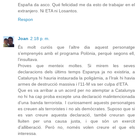
España da asco. Qué felicidad me da esto de trabajar en el
extranjero. Ni ETA ni Losantos.
Respon
Joan
2:18 p. m.
És molt curiós que l’altre dia aquest personatge
s’emprenyés amb el programa Polònia, perquè segons ell,
l’insultava.
Proves que menteix moltes. Si mirem les seves
declaracions dels últims temps Espanya ja no existiria, a
Catalunya hi hauria instaurada la poligàmia, a l’Irak hi havia
armes de destrucció massiva i l’11-M va ser culpa d’ETA.
Que es va arribar a un acord per no atemptar a Catalunya
no hi ha cap proba excepte una declaració malintencionada
d’una banda terrorista. I curiosament aquests personatges
es creuen als terroristes i no als demòcrates. Suposo que si
es van creure aquesta declaració, també creuran que
lluiten per una causa justa, i que són un exercit
d’alliberació. Però no, només volen creure el que els
interessa.