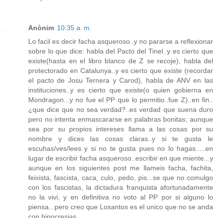
Anònim
10:35 a. m.
Lo facil es decir facha asqueroso..y no pararse a reflexionar
sobre lo que dice: habla del Pacto del Tinel..y es cierto que
existe(hasta en el libro blanco de Z se recoje), habla del
protectorado en Catalunya..y es cierto que existe (recordar
el pacto de Josu Ternera y Carod), habla de ANV en las
instituciones..y es cierto que existe(o quien gobierna en
Mondragon...y no fue el PP que lo permitio..fue Z)..en fin..
¿que dice que no sea verdad?..es verdad que suena duro
pero no intenta enmascararse en palabras bonitas; aunque
sea por su propios intereses llama a las cosas por su
nombre y dices las cosas claras..y si te gusta le
escuhas/ves/lees y si no te gusta pues no lo hagas.....en
lugar de escribir facha asqueroso..escribir en que miente...y
aunque en los siguientes post me llameis facha, fachita,
feixista, fascista, caca, culo, pedo, pis...se que no comulgo
con los fascistas, la dictadura franquista afortunadamente
no la vivi, y en definitiva no voto al PP por si alguno lo
piensa...pero creo que Losantos es el unico que no se anda
con hipocresias.