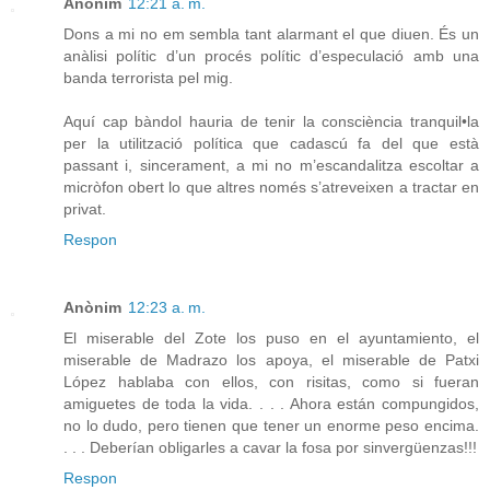
Anònim
12:21 a. m.
Dons a mi no em sembla tant alarmant el que diuen. És un
anàlisi polític d’un procés polític d’especulació amb una
banda terrorista pel mig.
Aquí cap bàndol hauria de tenir la consciència tranquil•la
per la utilització política que cadascú fa del que està
passant i, sincerament, a mi no m’escandalitza escoltar a
micròfon obert lo que altres només s’atreveixen a tractar en
privat.
Respon
Anònim
12:23 a. m.
El miserable del Zote los puso en el ayuntamiento, el
miserable de Madrazo los apoya, el miserable de Patxi
López hablaba con ellos, con risitas, como si fueran
amiguetes de toda la vida. . . . Ahora están compungidos,
no lo dudo, pero tienen que tener un enorme peso encima.
. . . Deberían obligarles a cavar la fosa por sinvergüenzas!!!
Respon