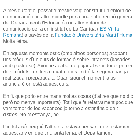
A més durant el passat trimestre vaig construïr un entorn de
comunicació i un altre moodle per a una subdirecció general
del Departament d'Educació i un altre entorn de
comunicació per a un institut de La Garriga (
IES Vil·la
Romana
) a través de la
Fundació Universitària Martí l'Humà
.
Molta feina.
En aquests moments estic (amb altres persones) acabant
uns mòduls d'un curs de formació sobre intranets (basades
amb postnuke). Avui he acabat de pujar al servidor el primer
dels mòduls i en tres o quatre dies tindré la segona part ja
realitzada i preparada ... Quan sigui el moment ja us
anunciaré on està aquest curs.
En fi, que porto entre mans moltes coses (d'altres que no dic
però no menys importants). Tot i que fa relativament poc que
vam tornar de les vacances ja torno a estar fins a dalt
d'
stres
. No m'estranya, no.
Dic tot això perquè l'altre dia estava pensant que justament
aquest any en que tinc tanta feina, el Departament