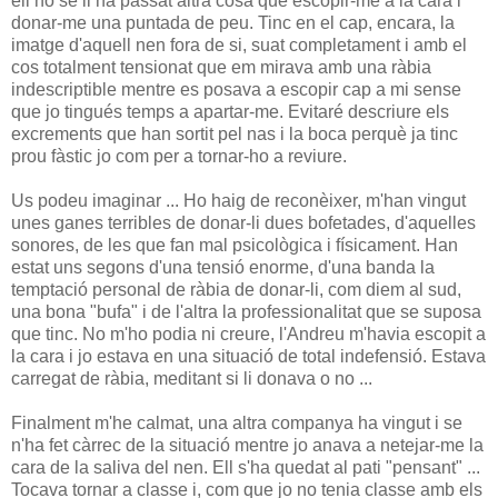
ell no se li ha passat altra cosa que escopir-me a la cara i
donar-me una puntada de peu. Tinc en el cap, encara, la
imatge d'aquell nen fora de si, suat completament i amb el
cos totalment tensionat que em mirava amb una ràbia
indescriptible mentre es posava a escopir cap a mi sense
que jo tingués temps a apartar-me. Evitaré descriure els
excrements que han sortit pel nas i la boca perquè ja tinc
prou fàstic jo com per a tornar-ho a reviure.
Us podeu imaginar ... Ho haig de reconèixer, m'han vingut
unes ganes terribles de donar-li dues bofetades, d'aquelles
sonores, de les que fan mal psicològica i físicament. Han
estat uns segons d'una tensió enorme, d'una banda la
temptació personal de ràbia de donar-li, com diem al sud,
una bona "bufa" i de l'altra la professionalitat que se suposa
que tinc. No m'ho podia ni creure, l'Andreu m'havia escopit a
la cara i jo estava en una situació de total indefensió. Estava
carregat de ràbia, meditant si li donava o no ...
Finalment m'he calmat, una altra companya ha vingut i se
n'ha fet càrrec de la situació mentre jo anava a netejar-me la
cara de la saliva del nen. Ell s'ha quedat al pati "pensant" ...
Tocava tornar a classe i, com que jo no tenia classe amb els