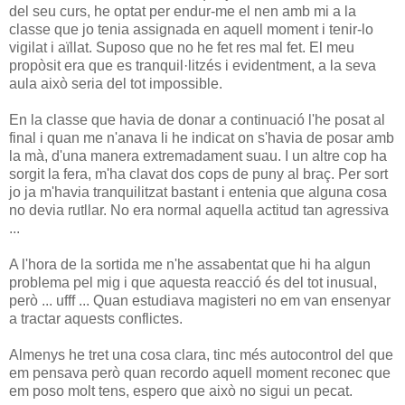
del seu curs, he optat per endur-me el nen amb mi a la
classe que jo tenia assignada en aquell moment i tenir-lo
vigilat i aïllat. Suposo que no he fet res mal fet. El meu
propòsit era que es tranquil·litzés i evidentment, a la seva
aula això seria del tot impossible.
En la classe que havia de donar a continuació l'he posat al
final i quan me n'anava li he indicat on s'havia de posar amb
la mà, d'una manera extremadament suau. I un altre cop ha
sorgit la fera, m'ha clavat dos cops de puny al braç. Per sort
jo ja m'havia tranquilitzat bastant i entenia que alguna cosa
no devia rutllar. No era normal aquella actitud tan agressiva
...
A l'hora de la sortida me n'he assabentat que hi ha algun
problema pel mig i que aquesta reacció és del tot inusual,
però ... ufff ... Quan estudiava magisteri no em van ensenyar
a tractar aquests conflictes.
Almenys he tret una cosa clara, tinc més autocontrol del que
em pensava però quan recordo aquell moment reconec que
em poso molt tens, espero que això no sigui un pecat.