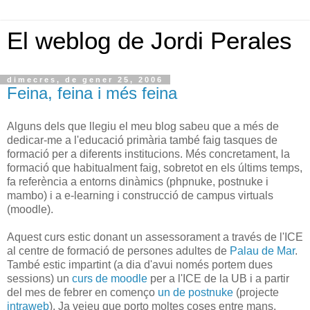
El weblog de Jordi Perales
dimecres, de gener 25, 2006
Feina, feina i més feina
Alguns dels que llegiu el meu blog sabeu que a més de
dedicar-me a l'educació primària també faig tasques de
formació per a diferents institucions. Més concretament, la
formació que habitualment faig, sobretot en els últims temps,
fa referència a entorns dinàmics (phpnuke, postnuke i
mambo) i a e-learning i construcció de campus virtuals
(moodle).
Aquest curs estic donant un assessorament a través de l'ICE
al centre de formació de persones adultes de
Palau de Mar
.
També estic impartint (a dia d'avui només portem dues
sessions) un
curs de moodle
per a l'ICE de la UB i a partir
del mes de febrer en començo
un de postnuke
(projecte
intraweb
). Ja veieu que porto moltes coses entre mans.