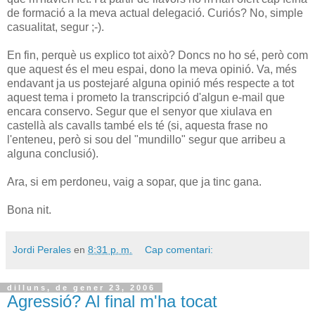
de formació a la meva actual delegació. Curiós? No, simple
casualitat, segur ;-).
En fin, perquè us explico tot això? Doncs no ho sé, però com
que aquest és el meu espai, dono la meva opinió. Va, més
endavant ja us postejaré alguna opinió més respecte a tot
aquest tema i prometo la transcripció d'algun e-mail que
encara conservo. Segur que el senyor que xiulava en
castellà als cavalls també els té (si, aquesta frase no
l'enteneu, però si sou del "mundillo" segur que arribeu a
alguna conclusió).
Ara, si em perdoneu, vaig a sopar, que ja tinc gana.
Bona nit.
Jordi Perales
en
8:31 p. m.
Cap comentari:
dilluns, de gener 23, 2006
Agressió? Al final m'ha tocat