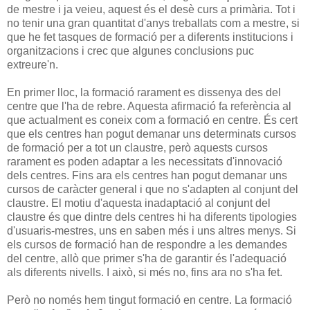
de mestre i ja veieu, aquest és el desè curs a primària. Tot i
no tenir una gran quantitat d'anys treballats com a mestre, si
que he fet tasques de formació per a diferents institucions i
organitzacions i crec que algunes conclusions puc
extreure'n.
En primer lloc, la formació rarament es dissenya des del
centre que l'ha de rebre. Aquesta afirmació fa referència al
que actualment es coneix com a formació en centre. És cert
que els centres han pogut demanar uns determinats cursos
de formació per a tot un claustre, però aquests cursos
rarament es poden adaptar a les necessitats d'innovació
dels centres. Fins ara els centres han pogut demanar uns
cursos de caràcter general i que no s'adapten al conjunt del
claustre. El motiu d'aquesta inadaptació al conjunt del
claustre és que dintre dels centres hi ha diferents tipologies
d'usuaris-mestres, uns en saben més i uns altres menys. Si
els cursos de formació han de respondre a les demandes
del centre, allò que primer s'ha de garantir és l'adequació
als diferents nivells. I això, si més no, fins ara no s'ha fet.
Però no només hem tingut formació en centre. La formació