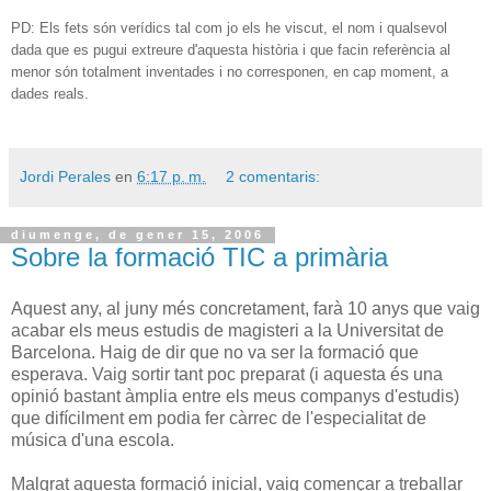
PD: Els fets són verídics tal com jo els he viscut, el nom i qualsevol
dada que es pugui extreure d'aquesta història i que facin referència al
menor són totalment inventades i no corresponen, en cap moment, a
dades reals.
Jordi Perales
en
6:17 p. m.
2 comentaris:
diumenge, de gener 15, 2006
Sobre la formació TIC a primària
Aquest any, al juny més concretament, farà 10 anys que vaig
acabar els meus estudis de magisteri a la Universitat de
Barcelona. Haig de dir que no va ser la formació que
esperava. Vaig sortir tant poc preparat (i aquesta és una
opinió bastant àmplia entre els meus companys d'estudis)
que difícilment em podia fer càrrec de l'especialitat de
música d'una escola.
Malgrat aquesta formació inicial, vaig començar a treballar