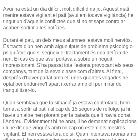
Avui ha estat un dia difícil, molt difícil diria jo. Aquest matí
mentre estava vigilant el pati (avui em tocava vigilància) he
tingut un d'aquells conflictes que si no et saps controlar
acaben sortint a les notícies.
Durant el pati, un dels meus alumnes, estava molt nerviós.
Es tracta d'un nen amb algun tipus de problema psicològic-
psiquiàtric que si segueix el tractament és una delícia de
nen. El cas és que avui portava a sobre un neguit
impressionant. S'ha passat tota l'estona provocant els seus
companys, tant de la seva classe com d'altres. Al final,
després d'haver parlat amb ell unes quantes vegades he
optat per endur-me'l apart i xerrar amb ell per mirar de
tranquilitzar-lo.
Quan semblava que la situació ja estava controlada, hem
tornat a sortir al pati i al cap de 15 segons de rellotge ja hi
havia un altre nen plorant per la patada que li havia donat
l'Andreu. Evidentment hi he anat, li he demanat explicacions
i li he dit que vingués amb mi cap on estem els mestres
vigilant. El nen estava fora de si. Quan intentava raonar amb