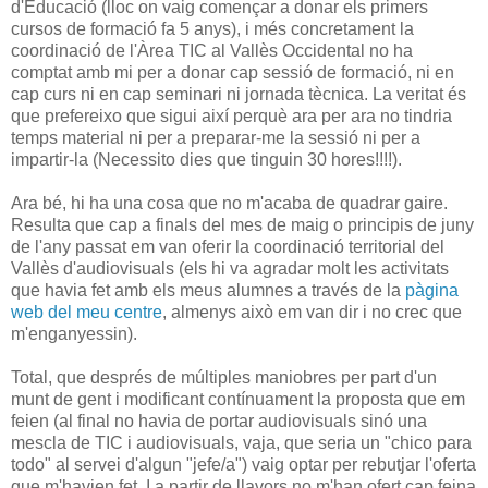
d'Educació (lloc on vaig començar a donar els primers
cursos de formació fa 5 anys), i més concretament la
coordinació de l'Àrea TIC al Vallès Occidental no ha
comptat amb mi per a donar cap sessió de formació, ni en
cap curs ni en cap seminari ni jornada tècnica. La veritat és
que prefereixo que sigui així perquè ara per ara no tindria
temps material ni per a preparar-me la sessió ni per a
impartir-la (Necessito dies que tinguin 30 hores!!!!).
Ara bé, hi ha una cosa que no m'acaba de quadrar gaire.
Resulta que cap a finals del mes de maig o principis de juny
de l'any passat em van oferir la coordinació territorial del
Vallès d'audiovisuals (els hi va agradar molt les activitats
que havia fet amb els meus alumnes a través de la
pàgina
web del meu centre
, almenys això em van dir i no crec que
m'enganyessin).
Total, que després de múltiples maniobres per part d'un
munt de gent i modificant contínuament la proposta que em
feien (al final no havia de portar audiovisuals sinó una
mescla de TIC i audiovisuals, vaja, que seria un "chico para
todo" al servei d'algun "jefe/a") vaig optar per rebutjar l'oferta
que m'havien fet. I a partir de llavors no m'han ofert cap feina