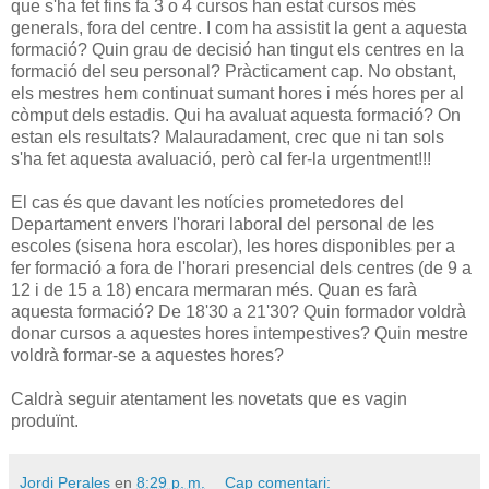
que s'ha fet fins fa 3 o 4 cursos han estat cursos més
generals, fora del centre. I com ha assistit la gent a aquesta
formació? Quin grau de decisió han tingut els centres en la
formació del seu personal? Pràcticament cap. No obstant,
els mestres hem continuat sumant hores i més hores per al
còmput dels estadis. Qui ha avaluat aquesta formació? On
estan els resultats? Malauradament, crec que ni tan sols
s'ha fet aquesta avaluació, però cal fer-la urgentment!!!
El cas és que davant les notícies prometedores del
Departament envers l'horari laboral del personal de les
escoles (sisena hora escolar), les hores disponibles per a
fer formació a fora de l'horari presencial dels centres (de 9 a
12 i de 15 a 18) encara mermaran més. Quan es farà
aquesta formació? De 18'30 a 21'30? Quin formador voldrà
donar cursos a aquestes hores intempestives? Quin mestre
voldrà formar-se a aquestes hores?
Caldrà seguir atentament les novetats que es vagin
produïnt.
Jordi Perales
en
8:29 p. m.
Cap comentari: