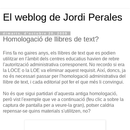
El weblog de Jordi Perales
dimarts, d’octubre 20, 2009
Homologació de llibres de text?
Fins fa no gaires anys, els llibres de text que es podien
utilitzar en l'àmbit dels centres educatius havien de rebre
l'autorització administrativa corresponent. No recordo si era
la LOCE o la LOE va eliminar aquest requisit. Així, doncs, ja
no és necessari passar per l'homologació administrativa del
llibre de text, i cada editorial pot fer el que més li convingui.
No és que sigui partidari d'aquesta antiga homologació,
però vist l'exemple que ve a continuació (feu clic a sobre la
captura de pantalla per a veure-la gran), potser caldria
repensar-se quins materials s'utilitzen, no?