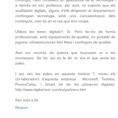
contingut. Hem considero un apassionat de la Tecnologia i
a demés en sóc professor, per això, no suporto que els
analfabets digitals, alguns d'ells dirigeixen el departament,
confonguin tecnologia amb una caricaturització dels
continguts, com és en el cas que ens ocupa.
Utilitza les eines digitals?, Sí. Però fer-ho de forma
professionals, amb equipaments de qualitat, no portàtils de
joguina, infraestructures ben fetes i continguts de qualitat.
Això em recorda els pobres que buscaven or a les
muntanyes. De fet, qui es fa fer ric era el que venia les
pales.
I qui ven les pales en aquesta història ?, mireu els
col·laboradors d'aquesta empresa : Microsoft, Toshiba,
PromoCaixa, i Smart (el de les pissarres digitals).
http://www.digital-text.com/es/partners.htm
Res més a dir.
Respon