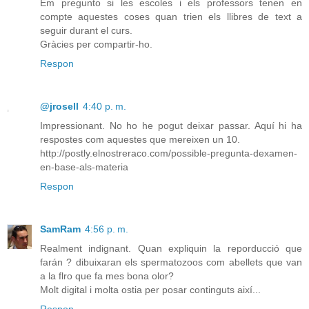
Em pregunto si les escoles i els professors tenen en
compte aquestes coses quan trien els llibres de text a
seguir durant el curs.
Gràcies per compartir-ho.
Respon
@jrosell
4:40 p. m.
Impressionant. No ho he pogut deixar passar. Aquí hi ha
respostes com aquestes que mereixen un 10.
http://postly.elnostreraco.com/possible-pregunta-dexamen-
en-base-als-materia
Respon
SamRam
4:56 p. m.
Realment indignant. Quan expliquin la reporducció que
farán ? dibuixaran els spermatozoos com abellets que van
a la flro que fa mes bona olor?
Molt digital i molta ostia per posar continguts així...