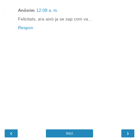
Anònim
12:08 a. m.
Felicitats, ara això ja se sap com va...
Respon
‹
›
Inici