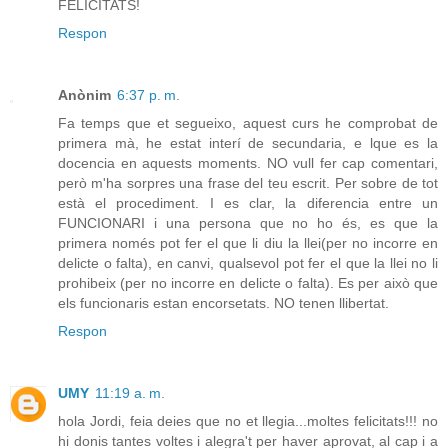
FELICITATS!
Respon
Anònim
6:37 p. m.
Fa temps que et segueixo, aquest curs he comprobat de
primera mà, he estat interí de secundaria, e lque es la
docencia en aquests moments. NO vull fer cap comentari,
però m'ha sorpres una frase del teu escrit. Per sobre de tot
està el procediment. I es clar, la diferencia entre un
FUNCIONARI i una persona que no ho és, es que la
primera només pot fer el que li diu la llei(per no incorre en
delicte o falta), en canvi, qualsevol pot fer el que la llei no li
prohibeix (per no incorre en delicte o falta). Es per això que
els funcionaris estan encorsetats. NO tenen llibertat.
Respon
UMY
11:19 a. m.
hola Jordi, feia deies que no et llegia...moltes felicitats!!! no
hi donis tantes voltes i alegra't per haver aprovat, al cap i a