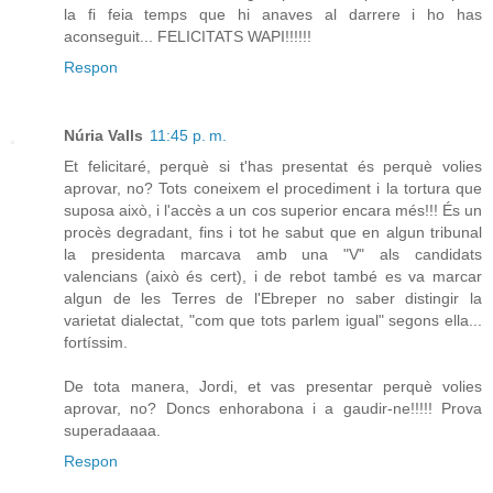
la fi feia temps que hi anaves al darrere i ho has
aconseguit... FELICITATS WAPI!!!!!!
Respon
Núria Valls
11:45 p. m.
Et felicitaré, perquè si t'has presentat és perquè volies
aprovar, no? Tots coneixem el procediment i la tortura que
suposa això, i l'accès a un cos superior encara més!!! És un
procès degradant, fins i tot he sabut que en algun tribunal
la presidenta marcava amb una "V" als candidats
valencians (això és cert), i de rebot també es va marcar
algun de les Terres de l'Ebreper no saber distingir la
varietat dialectat, "com que tots parlem igual" segons ella...
fortíssim.
De tota manera, Jordi, et vas presentar perquè volies
aprovar, no? Doncs enhorabona i a gaudir-ne!!!!! Prova
superadaaaa.
Respon