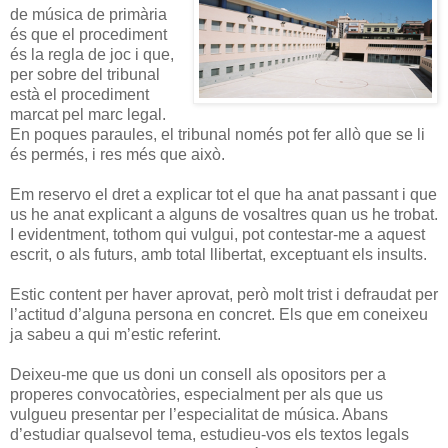
de música de primària
és que el procediment
és la regla de joc i que,
per sobre del tribunal
està el procediment
marcat pel marc legal.
En poques paraules, el tribunal només pot fer allò que se li
és permés, i res més que això.
Em reservo el dret a explicar tot el que ha anat passant i que
us he anat explicant a alguns de vosaltres quan us he trobat.
I evidentment, tothom qui vulgui, pot contestar-me a aquest
escrit, o als futurs, amb total llibertat, exceptuant els insults.
Estic content per haver aprovat, però molt trist i defraudat per
l’actitud d’alguna persona en concret. Els que em coneixeu
ja sabeu a qui m’estic referint.
Deixeu-me que us doni un consell als opositors per a
properes convocatòries, especialment per als que us
vulgueu presentar per l’especialitat de música. Abans
d’estudiar qualsevol tema, estudieu-vos els textos legals