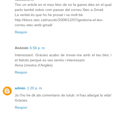
Tinc un article en el meu bloc de no fa gaires dies en el qual
parlo també sobre com passar del correu Xtec a Gmail.
La veritat és que ho he provat i va molt bé.
http://blocs.xtec.cat/racotic/2008/12/07/gestiona-el-teu-
correu-xtec-amb-gmail/
Respon
Anònim
6:56 p. m.
Interessant. Gràcies acabo de trovar-me amb el teu bloc i
et felicito perquè es veu seriós i interessant.
Anna (mestra d'Anglès)
Respon
admin
1:20 p. m.
Ja t'ho he dit als comentaris de Iutub: m'has allargat la vida!
Gràcies.
Respon