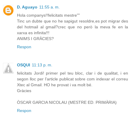
D. Aguayo
11:55 a. m.
Hola companys!!felicitats mestre""
Tinc un dubte que no he sapigut resoldre,es pot migrar des
del hotmail al gmail?crec que no però la meva fe en la
xarxa es infinita!!!
ANIMS I GRÀCIES?
Respon
OSQUI
11:13 p. m.
felicitats Jordi! primer pel teu bloc, clar i de qualitat, i en
segon lloc per l'article publicat sobre com indexar el correu
Xtec al Gmail. HO he provat i va molt bé.
Gràcies
ÒSCAR GARCIA NICOLAU (MESTRE ED. PRIMÀRIA)
Respon