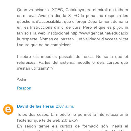
Quan va nèixer la XTEC, Catalunya era el mirall on tothom
es mirava. Avui en dia, la XTEC fa pena, no respecta les
qüestions d'accessibilitat que el propi Departament demana
en les Instruccions d'inici de curs. Però el que és pitjor, ni
tan sols la web institucional http://www.gencat.net/educacio
la respecte. Només cal passar-li un validador d'accessibilitat
i veure que no ho compleixen.
I sobre els moodles passats de rosca. No sé a què et
refereixes. Parles del sistema moodle o dels cursos que
s'estan utilitzant???
Salut
Respon
David de las Heras
2:07 a. m.
Totes dos coses. El moddle no permet la interrelació amb
l'exterior que té de web 2.0 això?
En segon terme els cursos de formació són lineals el