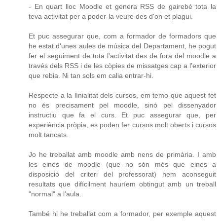
- En quart lloc Moodle et genera RSS de gairebé tota la
teva activitat per a poder-la veure des d'on et plagui.
Et puc assegurar que, com a formador de formadors que
he estat d'unes aules de música del Departament, he pogut
fer el seguiment de tota l'activitat des de fora del moodle a
través dels RSS i de les còpies de missatges cap a l'exterior
que rebia. Ni tan sols em calia entrar-hi.
Respecte a la línialitat dels cursos, em temo que aquest fet
no és precisament pel moodle, sinó pel dissenyador
instructiu que fa el curs. Et puc assegurar que, per
experiència pròpia, es poden fer cursos molt oberts i cursos
molt tancats.
Jo he treballat amb moodle amb nens de primària. I amb
les eines de moodle (que no són més que eines a
disposició del criteri del professorat) hem aconseguit
resultats que difícilment hauríem obtingut amb un treball
"normal" a l'aula.
També hi he treballat com a formador, per exemple aquest