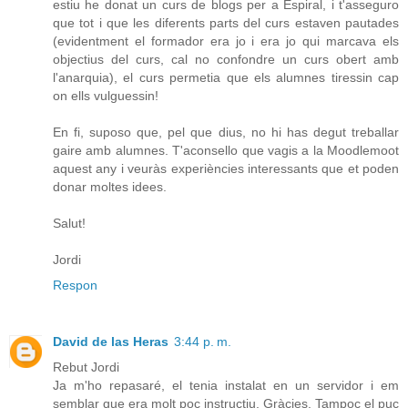
estiu he donat un curs de blogs per a Espiral, i t'asseguro
que tot i que les diferents parts del curs estaven pautades
(evidentment el formador era jo i era jo qui marcava els
objectius del curs, cal no confondre un curs obert amb
l'anarquia), el curs permetia que els alumnes tiressin cap
on ells vulguessin!
En fi, suposo que, pel que dius, no hi has degut treballar
gaire amb alumnes. T'aconsello que vagis a la Moodlemoot
aquest any i veuràs experiències interessants que et poden
donar moltes idees.
Salut!
Jordi
Respon
David de las Heras
3:44 p. m.
Rebut Jordi
Ja m'ho repasaré, el tenia instalat en un servidor i em
semblar que era molt poc instructiu. Gràcies. Tampoc el puc