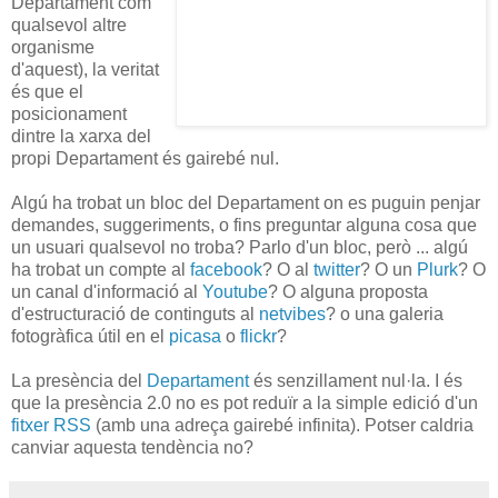
Departament com
qualsevol altre
organisme
d'aquest), la veritat
és que el
posicionament
dintre la xarxa del
propi Departament és gairebé nul.
Algú ha trobat un bloc del Departament on es puguin penjar
demandes, suggeriments, o fins preguntar alguna cosa que
un usuari qualsevol no troba? Parlo d'un bloc, però ... algú
ha trobat un compte al
facebook
? O al
twitter
? O un
Plurk
? O
un canal d'informació al
Youtube
? O alguna proposta
d'estructuració de continguts al
netvibes
? o una galeria
fotogràfica útil en el
picasa
o
flickr
?
La presència del
Departament
és senzillament nul·la. I és
que la presència 2.0 no es pot reduïr a la simple edició d'un
fitxer RSS
(amb una adreça gairebé infinita). Potser caldria
canviar aquesta tendència no?