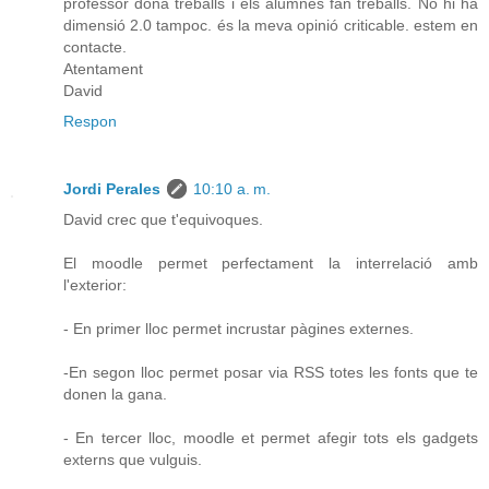
professor dóna treballs i els alumnes fan treballs. No hi ha
dimensió 2.0 tampoc. és la meva opinió criticable. estem en
contacte.
Atentament
David
Respon
Jordi Perales
10:10 a. m.
David crec que t'equivoques.
El moodle permet perfectament la interrelació amb
l'exterior:
- En primer lloc permet incrustar pàgines externes.
-En segon lloc permet posar via RSS totes les fonts que te
donen la gana.
- En tercer lloc, moodle et permet afegir tots els gadgets
externs que vulguis.