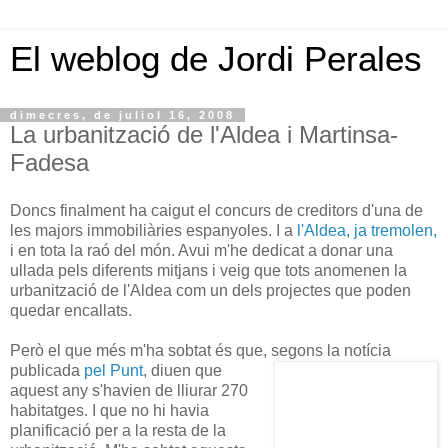
El weblog de Jordi Perales
dimecres, de juliol 16, 2008
La urbanització de l'Aldea i Martinsa-
Fadesa
Doncs finalment ha caigut el concurs de creditors d'una de
les majors immobiliàries espanyoles. I a
l'Aldea, ja tremolen,
i en tota la raó del món. Avui m'he dedicat a donar una
ullada pels diferents mitjans i veig que tots anomenen la
urbanització de l'Aldea com un dels projectes que poden
quedar encallats.
Però el que més m'ha sobtat és que, segons la notícia
publicada
pel Punt
,
diuen que
aquest any s'havien de lliurar 270
habitatges. I que no hi havia
planificació per a la resta de la