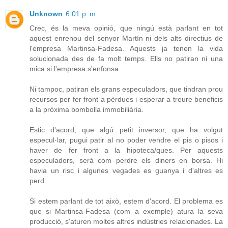
Unknown
6:01 p. m.
Crec, és la meva opinió, que ningú està parlant en tot
aquest enrenou del senyor Martín ni dels alts directius de
l'empresa Martinsa-Fadesa. Aquests ja tenen la vida
solucionada des de fa molt temps. Ells no patiran ni una
mica si l'empresa s'enfonsa.
Ni tampoc, patiran els grans especuladors, que tindran prou
recursos per fer front a pèrdues i esperar a treure beneficis
a la pròxima bombolla immobiliària.
Estic d'acord, que algú petit inversor, que ha volgut
especul·lar, pugui patir al no poder vendre el pis o pisos i
haver de fer front a la hipoteca/ques. Per aquests
especuladors, serà com perdre els diners en borsa. Hi
havia un risc i algunes vegades es guanya i d'altres es
perd.
Si estem parlant de tot això, estem d'acord. El problema es
que si Martinsa-Fadesa (com a exemple) atura la seva
producció, s'aturen moltes altres indústries relacionades. La