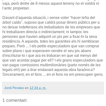
vaja, però dintre de 6 mesos aquest terreny no el voldrà ni
l'antic propietari.
Davant d'aquesta situació, i sense voler "hacer leña del
árbol caído", suposo que caldrà posar diners públics per a
no deixar indefensos els treballadors de les empreses que
hi treballaven directa o indirectament; ni tampoc les
persones que havien adquirit un pis per a fixar-hi la seva
residència. A aquests, totes les garanties els hi semblaran
poques. Però ... I els petits especuladors que van comprar
sobre plano i que esperaven vendre el seu pis abans
d'escriturar-lo i que ara es trobaran en que val menys del
que van acordar pagar per ell? I els grans especuladors que
van pagar comissions multimilionàries (parlo només de les
legals eh!) per a tirar endavant aquesta obra faraònica?
Sincerament, en el fons ... en el fons no em preocupen gens.
Jordi Perales
en
12:34 p. m.
1 comentari: