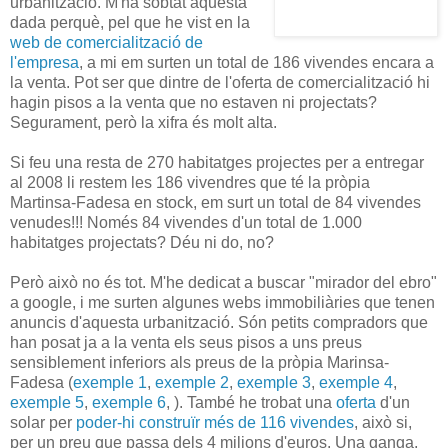
urbanització. M'ha sobtat aquesta
dada perquè, pel que he vist en la
web
de comercialització de
l'empresa
, a mi em surten un total de 186
vivendes
encara a
la venta. Pot ser que dintre de l'oferta de comercialització hi
hagin pisos a la venta que no estaven ni projectats?
Segurament, però la xifra és molt alta.
Si feu una resta de 270 habitatges projectes per a entregar
al 2008 li restem les 186 vivendres que té la pròpia
Martinsa-Fadesa en stock, em surt un total de 84 vivendes
venudes!!! Només 84 vivendes d'un total de 1.000
habitatges projectats? Déu ni do, no?
Però això no és tot. M'he dedicat a buscar "mirador del ebro"
a google, i me surten algunes webs immobiliàries que tenen
anuncis d'aquesta urbanització. Són petits compradors que
han posat ja a la venta els seus pisos a uns preus
sensiblement inferiors als preus de la pròpia Marinsa-
Fadesa (
exemple 1
,
exemple 2
,
exemple 3
,
exemple 4
,
exemple 5
,
exemple 6
, ). També he trobat una
oferta
d'un
solar per
poder-hi construïr més de 116 vivendes
, això si,
per un preu que passa dels 4 milions d'euros. Una ganga,