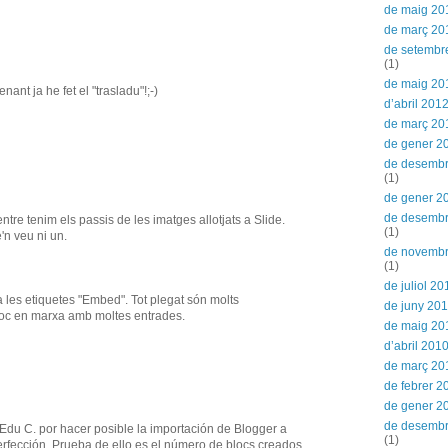
de maig 20
de març 20
de setembr
(1)
de maig 20
ant ja he fet el "trasladu"!;-)
d’abril 201
de març 20
de gener 2
de desembr
(1)
de gener 2
de desemb
ntre tenim els passis de les imatges allotjats a Slide.
(1)
'n veu ni un.
de novemb
(1)
de juliol 20
les etiquetes "Embed". Tot plegat són molts
de juny 20
bloc en marxa amb moltes entrades.
de maig 20
d’abril 201
de març 20
de febrer 2
de gener 2
de desemb
 Edu C. por hacer posible la importación de Blogger a
(1)
rfección. Prueba de ello es el número de blocs creados