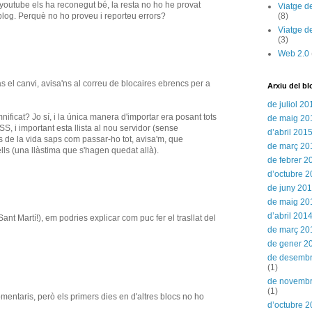
e youtube els ha reconegut bé, la resta no ho he provat
Viatge d
blog. Perquè no ho proveu i reporteu errors?
(8)
Viatge d
(3)
Web 2.0
fas el canvi, avisa'ns al correu de blocaires ebrencs per a
Arxiu del bl
de juliol 20
nificat? Jo sí, i la única manera d'importar era posant tots
de maig 20
S, i important esta llista al nou servidor (sense
d’abril 201
ts de la vida saps com passar-ho tot, avisa'm, que
de març 20
lls (una llàstima que s'hagen quedat allà).
de febrer 2
d’octubre 
de juny 20
de maig 20
d’abril 201
Sant Martí!), em podries explicar com puc fer el trasllat del
de març 20
de gener 2
de desemb
(1)
de novemb
(1)
omentaris, però els primers dies en d'altres blocs no ho
d’octubre 