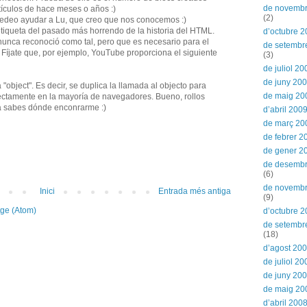
de novemb
ículos de hace meses o años :)
(2)
uedeo ayudar a Lu, que creo que nos conocemos :)
tiqueta del pasado más horrendo de la historia del HTML.
d’octubre 
unca reconoció como tal, pero que es necesario para el
de setembr
Fíjate que, por ejemplo, YouTube proporciona el siguiente
(3)
de juliol 20
de juny 20
a "object". Es decir, se duplica la llamada al objecto para
de maig 20
ectamente en la mayoría de navegadores. Bueno, rollos
ya sabes dónde enconrarme :)
d’abril 200
de març 20
de febrer 2
de gener 2
de desemb
(6)
de novemb
Inici
Entrada més antiga
(9)
tge (Atom)
d’octubre 
de setembr
(18)
d’agost 20
de juliol 20
de juny 20
de maig 20
d’abril 200