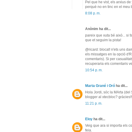
Pel que he vist, els arxius d
perquè no en tinc en el meu 
8:08 p. m.
Anònim ha dit...
pareix que xuta bé això... si 
que et seguim la pista!
@ricard: blocat! n'ets uns dam
els missatges en la opció d'RS
comentaris). Si per casualita
recuperaria els comentaris ve
10:54 p. m.
Marta Grané i Oró
ha dit...
Hola Jordi, sóc la MArta (del 
blogger al xtecbloc? gràcies!!
11:21 p. m.
Eloy
ha dit...
Veig que ara si importa els c
feia.