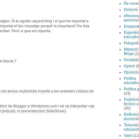
De vaca
Direcció
eflexions
personal
atges. Si tu agafes aquest blog i el que he importat a
importat el teu missatge perquè la importació l'he feta
Enquest
entari. Però si que els importa.
Experièn
educativ
Fotograf
Migraci
Blogs
(1)
Novetats
e blocat ?
Opinió
(
Oposicio
Política
educativ
Política 
 els arxius multimèdia inserits a les entrades (vídeos de
(24)
Problem
tècnics a
n bloc de Blogger a Wordpress.com i no va interpretar cap
(30)
ni podcast, ni presentacions SlideShare).
Reflexio
personal
Televisió
educaci
Varis
(11