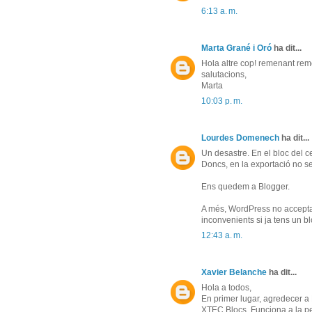
6:13 a. m.
Marta Grané i Oró
ha dit...
Hola altre cop! remenant remen
salutacions,
Marta
10:03 p. m.
Lourdes Domenech
ha dit...
Un desastre. En el bloc del ce
Doncs, en la exportació no se
Ens quedem a Blogger.
A més, WordPress no accepta 
inconvenients si ja tens un 
12:43 a. m.
Xavier Belanche
ha dit...
Hola a todos,
En primer lugar, agredecer a
XTEC Blocs. Funciona a la pe