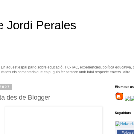
e Jordi Perales
. En aquest espai parlo sobre educació, TIC-TAC, experiències, política educativa, 
ts tots els comentaris que es puguin fer sempre amb total respecte envers l'altre.
 2007
Els meus es
ta des de Blogger
Seguidors
Follow t