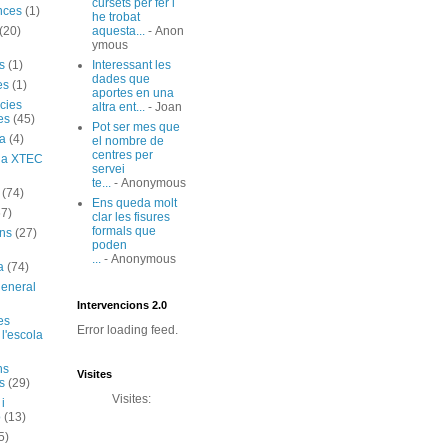
cursets per fer i
nces
(1)
he trobat
(20)
aquesta...
- Anon
ymous
s
(1)
Interessant les
dades que
es
(1)
aportes en una
cies
altra ent...
- Joan
es
(45)
Pot ser mes que
ia
(4)
el nombre de
centres per
ó a XTEC
servei
te...
- Anonymous
(74)
Ens queda molt
67)
clar les fisures
formals que
ns
(27)
poden
...
- Anonymous
a
(74)
general
Intervencions 2.0
es
Error loading feed.
 l'escola
ns
Visites
s
(29)
Visites:
 i
ó
(13)
5)