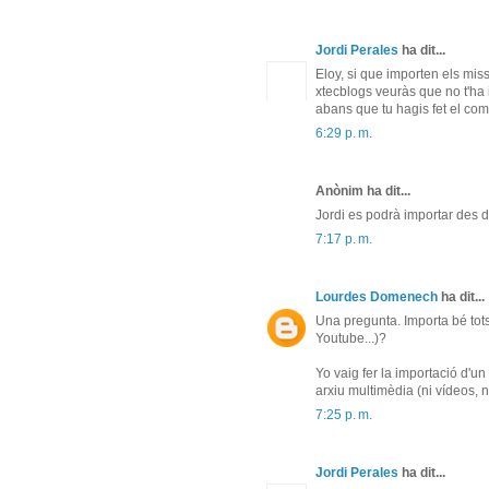
Jordi Perales
ha dit...
Eloy, si que importen els miss
xtecblogs veuràs que no t'ha 
abans que tu hagis fet el com
6:29 p. m.
Anònim ha dit...
Jordi es podrà importar des d
7:17 p. m.
Lourdes Domenech
ha dit...
Una pregunta. Importa bé tots
Youtube...)?
Yo vaig fer la importació d'u
arxiu multimèdia (ni vídeos, 
7:25 p. m.
Jordi Perales
ha dit...