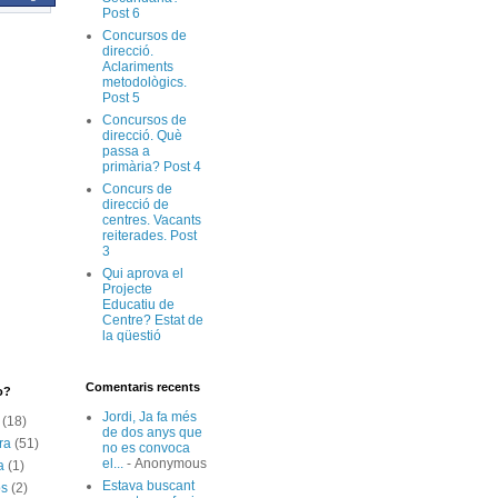
Post 6
Concursos de
direcció.
Aclariments
metodològics.
Post 5
Concursos de
direcció. Què
passa a
primària? Post 4
Concurs de
direcció de
centres. Vacants
reiterades. Post
3
Qui aprova el
Projecte
Educatiu de
Centre? Estat de
la qüestió
Comentaris recents
o?
Jordi, Ja fa més
(18)
de dos anys que
ra
(51)
no es convoca
el...
- Anonymous
a
(1)
Estava buscant
os
(2)