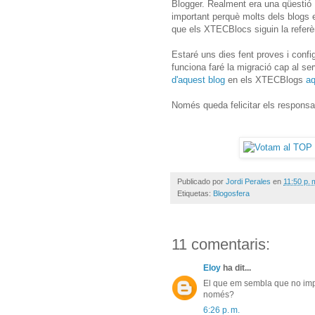
Blogger. Realment era una qüestió
important perquè molts dels blogs e
que els XTECBlocs siguin la referè
Estaré uns dies fent proves i conf
funciona faré la migració cap al s
d'aquest blog
en els XTECBlogs
aq
Només queda felicitar els responsa
Publicado por
Jordi Perales
en
11:50 p. 
Etiquetas:
Blogosfera
11 comentaris:
Eloy
ha dit...
El que em sembla que no imp
només?
6:26 p. m.