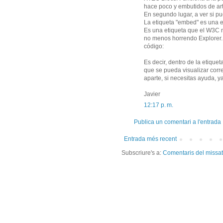
hace poco y embutidos de art
En segundo lugar, a ver si p
La etiqueta "embed" es una e
Es una etiqueta que el W3C n
no menos horrendo Explorer. 
código:
Es decir, dentro de la etiquet
que se pueda visualizar corr
aparte, si necesitas ayuda, 
Javier
12:17 p. m.
Publica un comentari a l'entrada
Entrada més recent
Subscriure's a:
Comentaris del missa