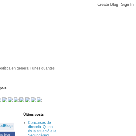
política en general i unes quantes
pais
Últims posts
Concursos de
direcció. Quina
és la situació a la
his blog
Secundària?