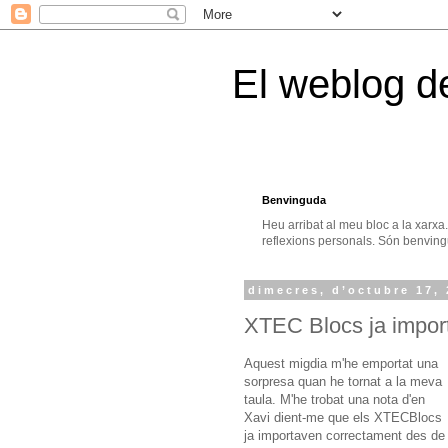
El weblog d
Benvinguda
Heu arribat al meu bloc a la xarxa
reflexions personals. Són benvingu
dimecres, d’octubre 17,
XTEC Blocs ja impor
Aquest migdia m'he emportat una
sorpresa quan he tornat a la meva
taula. M'he trobat una nota d'en
Xavi dient-me que els XTECBlocs
ja importaven correctament des de