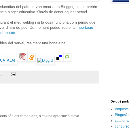
ducatius del país es van crear amb Blogger, i si es pretén
ncia bloger-educativa s'havia de donar aquest servei.
igurant el meu weblog i si la cosa funciona com penso que
ervei dintre de poc. De moment podeu veure la
importació
uí mateix
.
bles del servei, realment una bona eina.
m.
De què parl
Amposta
Blogosfe
orta són els comentaris, o és una apreciació meva
cataluny
concurs