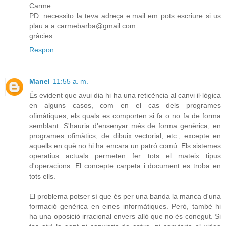
Carme
PD: necessito la teva adreça e.mail em pots escriure si us
plau a a carmebarba@gmail.com
gràcies
Respon
Manel
11:55 a. m.
És evident que avui dia hi ha una reticència al canvi il·lògica
en alguns casos, com en el cas dels programes
ofimàtiques, els quals es comporten si fa o no fa de forma
semblant. S'hauria d'ensenyar més de forma genèrica, en
programes ofimàtics, de dibuix vectorial, etc., excepte en
aquells en què no hi ha encara un patró comú. Els sistemes
operatius actuals permeten fer tots el mateix tipus
d'operacions. El concepte carpeta i document es troba en
tots ells.
El problema potser sí que és per una banda la manca d'una
formació genèrica en eines informàtiques. Però, també hi
ha una oposició irracional envers allò que no és conegut. Si