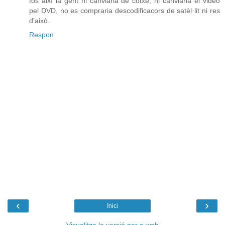
fos així la gent ni canviaria de cotxe, ni canviaria el video
pel DVD, no es compraria descodificacors de satèl·lit ni res
d'això.
Respon
‹
›
Inici
Visualitza la versió per a web