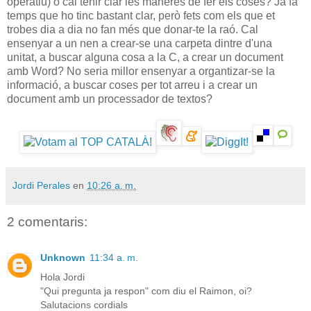
operatiu) o cal tenir clar les maneres de fer els coses? Ja fa
temps que ho tinc bastant clar, però fets com els que et
trobes dia a dia no fan més que donar-te la raó. Cal
ensenyar a un nen a crear-se una carpeta dintre d'una
unitat, a buscar alguna cosa a la C, a crear un document
amb Word? No seria millor ensenyar a organtizar-se la
informació, a buscar coses per tot arreu i a crear un
document amb un processador de textos?
Jordi Perales
en
10:26 a. m.
2 comentaris:
Unknown
11:34 a. m.
Hola Jordi
"Qui pregunta ja respon" com diu el Raimon, oi?
Salutacions cordials