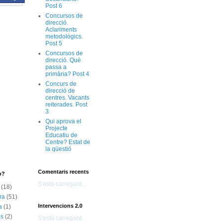
Post 6
Concursos de
direcció.
Aclariments
metodològics.
Post 5
Concursos de
direcció. Què
passa a
primària? Post 4
Concurs de
direcció de
centres. Vacants
reiterades. Post
3
Qui aprova el
Projecte
Educatiu de
Centre? Estat de
la qüestió
Comentaris recents
o?
S'està carregant...
(18)
ra
(51)
Intervencions 2.0
a
(1)
os
(2)
S'està carregant...