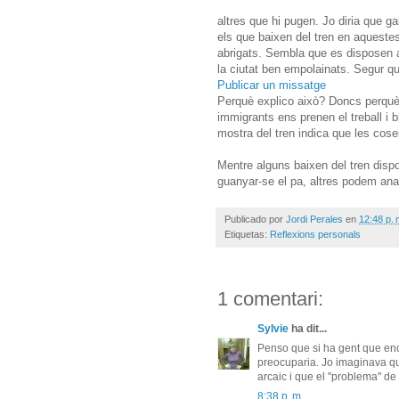
altres que hi pugen. Jo diria que ga
els que baixen del tren en aquest
abrigats. Sembla que es disposen 
la ciutat ben empolainats. Segur q
Publicar un missatge
Perquè explico això? Doncs perquè 
immigrants ens prenen el treball i 
mostra del tren indica que les cose
Mentre alguns baixen del tren disposa
guanyar-se el pa, altres podem anar
Publicado por
Jordi Perales
en
12:48 p. 
Etiquetas:
Reflexions personals
1 comentari:
Sylvie
ha dit...
Penso que si ha gent que en
preocuparia. Jo imaginava qu
arcaic i que el "problema" de 
8:38 p. m.