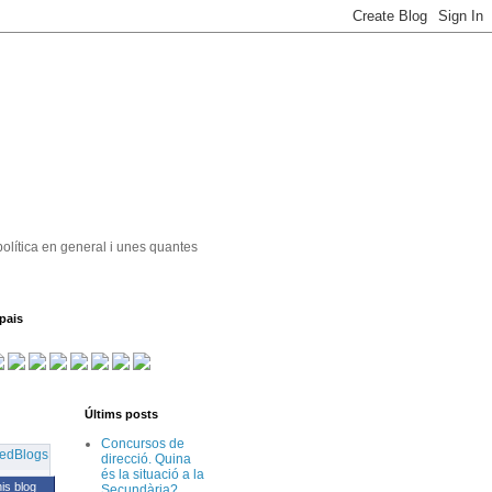
política en general i unes quantes
pais
Últims posts
Concursos de
direcció. Quina
és la situació a la
his blog
Secundària?