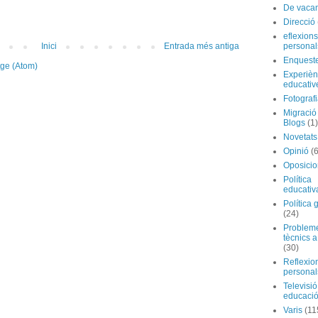
De vaca
Direcció
eflexions
Inici
Entrada més antiga
personal
Enquest
tge (Atom)
Experièn
educativ
Fotograf
Migraci
Blogs
(1)
Novetats
Opinió
(
Oposicio
Política
educativ
Política 
(24)
Problem
tècnics a
(30)
Reflexio
personal
Televisió
educaci
Varis
(11