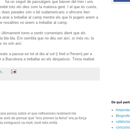
ha un seguit de passatgers que baixen del tren i uns
irebé tots els dies som la mateixa gent. I el que és curiós,
es dues parades són o bé sudamericans o africans ben
a anar a treballar al camp mentre els que hi pugem anem a
ue nosaltres no anem a treballar al camp.
últimament torno a sentir comentaris dient que els
bla bla bla. Em sembla que no déu ser així, si més no, la
s no són així.
ts a passar-se tot el dia al sol (i fred a l'hivern) per a
 a Barcelona a treballar en els despatxos. Trista realitat
m.
De què parl
Amposta
cara pensa sobre el que reflexiones realment me
Blogosfe
e això de pensar que "ens prenen la feina" era ja força
cataluny
la inmigració va molt, molt més enllà.
concurs