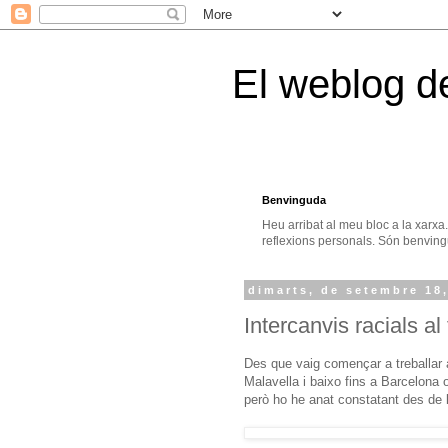
El weblog d
Benvinguda
Heu arribat al meu bloc a la xarxa
reflexions personals. Són benvingu
dimarts, de setembre 18
Intercanvis racials al
Des que vaig començar a treballar 
Malavella i baixo fins a Barcelona on
però ho he anat constatant des de l