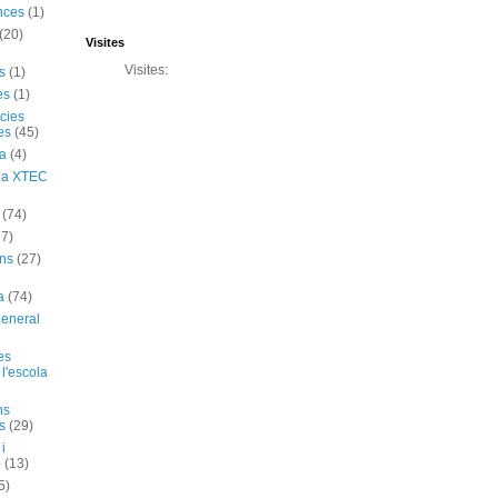
nces
(1)
(20)
Visites
Visites:
s
(1)
es
(1)
cies
es
(45)
ia
(4)
ó a XTEC
(74)
67)
ns
(27)
a
(74)
general
es
 l'escola
ns
s
(29)
 i
ó
(13)
5)