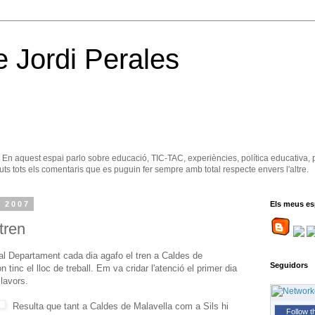
e Jordi Perales
. En aquest espai parlo sobre educació, TIC-TAC, experiències, política educativa, 
ts tots els comentaris que es puguin fer sempre amb total respecte envers l'altre.
, 2007
Els meus es
 tren
al Departament cada dia agafo el tren a Caldes de
Seguidors
 tinc el lloc de treball. Em va cridar l'atenció el primer dia
lavors.
Resulta que tant a Caldes de Malavella com a Sils hi
Follow t