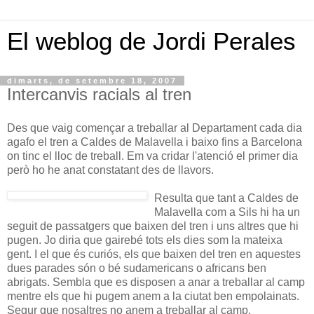
El weblog de Jordi Perales
dimarts, de setembre 18, 2007
Intercanvis racials al tren
Des que vaig començar a treballar al Departament cada dia
agafo el tren a Caldes de Malavella i baixo fins a Barcelona
on tinc el lloc de treball. Em va cridar l'atenció el primer dia
però ho he anat constatant des de llavors.
Resulta que tant a Caldes de
Malavella com a Sils hi ha un
seguit de passatgers que baixen del tren i uns altres que hi
pugen. Jo diria que gairebé tots els dies som la mateixa
gent. I el que és curiós, els que baixen del tren en aquestes
dues parades són o bé sudamericans o africans ben
abrigats. Sembla que es disposen a anar a treballar al camp
mentre els que hi pugem anem a la ciutat ben empolainats.
Segur que nosaltres no anem a treballar al camp.