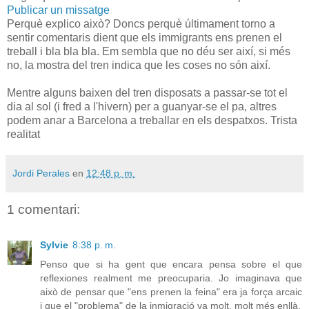
Publicar un missatge
Perquè explico això? Doncs perquè últimament torno a
sentir comentaris dient que els immigrants ens prenen el
treball i bla bla bla. Em sembla que no déu ser així, si més
no, la mostra del tren indica que les coses no són així.
Mentre alguns baixen del tren disposats a passar-se tot el
dia al sol (i fred a l'hivern) per a guanyar-se el pa, altres
podem anar a Barcelona a treballar en els despatxos. Trista
realitat
Jordi Perales
en
12:48 p. m.
1 comentari:
Sylvie
8:38 p. m.
Penso que si ha gent que encara pensa sobre el que
reflexiones realment me preocuparia. Jo imaginava que
això de pensar que "ens prenen la feina" era ja força arcaic
i que el "problema" de la inmigració va molt, molt més enllà.