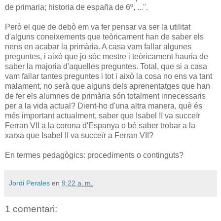
de primaria; historia de españa de 6º, ...".
Però el que de debò em va fer pensar va ser la utilitat
d'alguns coneixements que teòricament han de saber els
nens en acabar la primària. A casa vam fallar algunes
preguntes, i això que jo sóc mestre i teòricament hauria de
saber la majoria d'aquelles preguntes. Total, que si a casa
vam fallar tantes preguntes i tot i això la cosa no ens va tant
malament, no serà que alguns dels aprenentatges que han
de fer els alumnes de primària són totalment innecessaris
per a la vida actual? Dient-ho d'una altra manera, què és
més important actualment, saber que Isabel II va succeïr
Ferran VII a la corona d'Espanya o bé saber trobar a la
xarxa que Isabel II va succeïr a Ferran VII?
En termes pedagògics: procediments o continguts?
Jordi Perales
en
9:22 a. m.
1 comentari: