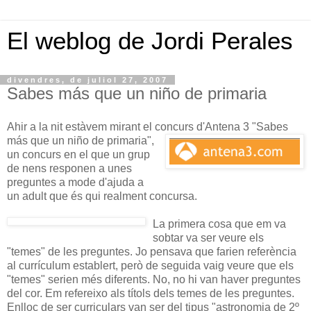
El weblog de Jordi Perales
divendres, de juliol 27, 2007
Sabes más que un niño de primaria
Ahir a la nit estàvem mirant el concurs d'Antena 3 "Sabes
más
que un niño de primaria",
un concurs en el que un grup
de nens responen a unes
preguntes a mode d'ajuda a
un adult que és qui realment concursa.
La primera cosa que em va
sobtar va ser veure els
"temes" de les preguntes. Jo pensava que farien referència
al currículum establert, però de seguida vaig veure que els
"temes" serien més diferents. No, no hi van haver preguntes
del cor. Em refereixo als títols dels temes de les preguntes.
Enlloc de ser curriculars van ser del tipus "astronomia de 2º