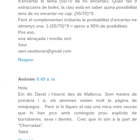
d'encertar el tema (55/70 de no encertar). Quan fas 9
extraccions de boles, la clau està en saber quina possibilitat
tens de no encertar-ne cap: (55/70)^9 .
Fent el complementari trobaràs la probabilitat d'encertar-ne
almenys una: 1-(55/70)^9 = aprox a 90% de posibilitats.
Pos eso,
una abraçada i moolta sort
Xavi
xavi.xaviduran@gmail.com
Respon
Anònim
8:49 a. m.
Hola:
Em dic David i t'escric des de Mallorca. Som mestre de
primària i si, els alumnes visiten molt la pàgina de
minijuegos... Però si hi fiques el nas una mica més veuràs
que hi han jocs amb continguts prou explícits de
borratxeres, sexe i demés... Crec que hi són a la part de
"Chorradas".
Salut