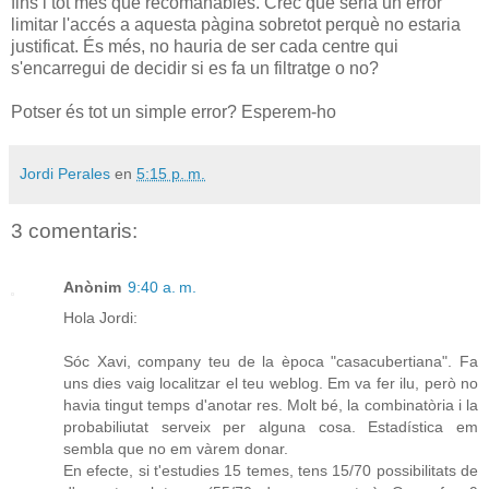
fins i tot més que recomanables. Crec que seria un error
limitar l'accés a aquesta pàgina sobretot perquè no estaria
justificat. És més, no hauria de ser cada centre qui
s'encarregui de decidir si es fa un filtratge o no?
Potser és tot un simple error? Esperem-ho
Jordi Perales
en
5:15 p. m.
3 comentaris:
Anònim
9:40 a. m.
Hola Jordi:
Sóc Xavi, company teu de la època "casacubertiana". Fa
uns dies vaig localitzar el teu weblog. Em va fer ilu, però no
havia tingut temps d'anotar res. Molt bé, la combinatòria i la
probabiliutat serveix per alguna cosa. Estadística em
sembla que no em vàrem donar.
En efecte, si t'estudies 15 temes, tens 15/70 possibilitats de