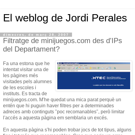
El weblog de Jordi Perales
dimecres, de març 28, 2007
Filtratge de minijuegos.com des d'IPs
del Departament?
Fa una estona que he
intentat visitar una de
les pàgines més
visitades pels alumnes
de les escoles i
instituts. Es tracta de
minijuegos.com. M'he quedat una mica parat perquè un
entén que hi puguin haver filtres per a determinades
adreces amb continguts "poc recomanables", però limitar
l'accés a aquesta pàgina em semblaria un excés.
En aquesta pàgina s'hi poden trobar jocs de tot tipus, alguns