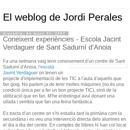
El weblog de Jordi Perales
dissabte, de març 31, 2007
Coneixent experiències - Escola Jacint
Verdaguer de Sant Sadurní d'Anoia
Fa una setmana vaig tenir coneixement d'un centre de Sant
Sadurní d'Ano
ia, l'
escola
Javint Verdaguer
on tenen un
projecte d'implementació de les TIC a l'aula d'aquells que
fan goig. No parlem ja de tenir moltes màquines (no és una
condició única per a fer un bon projecte TIC), sinó de la
utilització que en fan. M'he entretingut avui donant una
ullada i sembla que fan una feina fantàstica.
Es tracta d'un centre on s'hi estudia tant la primària com la
secundària i es veu una intervenció directa dels alumnes en
el dia a dia del centre. En comptes de llibres hi han col·locat