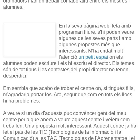
ordinadors i fan un treball col·laboratiu entre els mestres i
alumnes.
En la seva pàgina web, feta amb
programari lliure, s'hi poden veure
algunes de les seves parts i amb
algunes propostes més que
interessants. M'ha cridat molt
l'atenció
un petit espai
on els
alumnes poden escriure i els hi escriu el director. Els temes
són de tot tipus i les contestes del propi director no tenen
desperdici.
Em sembla que acabo de trobar el centre on, si tingués fills,
m'agradaria portar-los. Ara, segur que com en tots els llocs
hi ha problemes.
A veure si un dia d'aquests puc convèncer gent del meu
centre per a que anem a veure aquest centre i veiem com
treballen. Una proposta molt interessant. Aquest centre ja ha
fet el pas de les TIC (Tecnologies de la Informació i la
Comunicació) a les TAC (Tecnologies de l'Aprenentatge i el