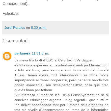
Coneixement).
Felicitats!
Jordi Perales
en
8:30 p. m.
1 comentari:
perlanera
11:31 p. m.
La meva filla fa 4t d`ESO al Ceip Jacint Verdaguer.
és tota una experiència,...evidentment amb problemes com
a tots els llocs, però sempre amb bona voluntat i molta
il.lusió. Tenen coses molt interessants i es dona molta
importpancia al treball cooperatiu, però per altra banda tots
poden avançar al seu ritme,personalitzat, cosa que crec
que és bona per tothom.
Si t´interessa el mont de les TIC a l´ensenyament no se si
coneixes edublogger argento --blog argentí-- que a mi m
´ha deixat bocabadada tant per l´interés dels argentins de
tots els nivells d´ensenyament pel tema de la informàtica