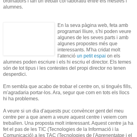
ordinadors i fan un treball col·laboratiu entre els mestres i
alumnes.
En la seva pàgina web, feta amb
programari lliure, s'hi poden veure
algunes de les seves parts i amb
algunes propostes més que
interessants. M'ha cridat molt
l'atenció
un petit espai
on els
alumnes poden escriure i els hi escriu el director. Els temes
són de tot tipus i les contestes del propi director no tenen
desperdici.
Em sembla que acabo de trobar el centre on, si tingués fills,
m'agradaria portar-los. Ara, segur que com en tots els llocs
hi ha problemes.
A veure si un dia d'aquests puc convèncer gent del meu
centre per a que anem a veure aquest centre i veiem com
treballen. Una proposta molt interessant. Aquest centre ja ha
fet el pas de les TIC (Tecnologies de la Informació i la
Comunicació) a les TAC (Tecnologies de l'Aprenentatge i el