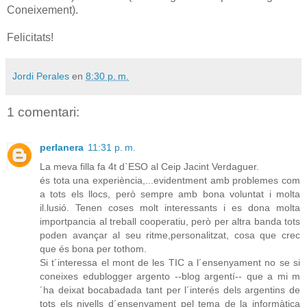
Coneixement).
Felicitats!
Jordi Perales
en
8:30 p. m.
1 comentari:
perlanera
11:31 p. m.
La meva filla fa 4t d`ESO al Ceip Jacint Verdaguer.
és tota una experiència,...evidentment amb problemes com
a tots els llocs, però sempre amb bona voluntat i molta
il.lusió. Tenen coses molt interessants i es dona molta
importpancia al treball cooperatiu, però per altra banda tots
poden avançar al seu ritme,personalitzat, cosa que crec
que és bona per tothom.
Si t´interessa el mont de les TIC a l´ensenyament no se si
coneixes edublogger argento --blog argentí-- que a mi m
´ha deixat bocabadada tant per l´interés dels argentins de
tots els nivells d´ensenyament pel tema de la informàtica