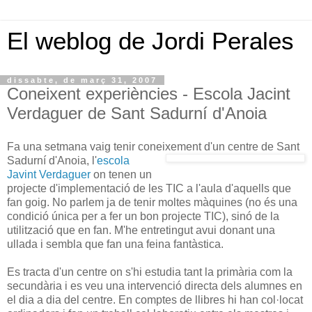
El weblog de Jordi Perales
dissabte, de març 31, 2007
Coneixent experiències - Escola Jacint
Verdaguer de Sant Sadurní d'Anoia
Fa una setmana vaig tenir coneixement d'un centre de Sant
Sadurní d'Ano
ia, l'
escola
Javint Verdaguer
on tenen un
projecte d'implementació de les TIC a l'aula d'aquells que
fan goig. No parlem ja de tenir moltes màquines (no és una
condició única per a fer un bon projecte TIC), sinó de la
utilització que en fan. M'he entretingut avui donant una
ullada i sembla que fan una feina fantàstica.
Es tracta d'un centre on s'hi estudia tant la primària com la
secundària i es veu una intervenció directa dels alumnes en
el dia a dia del centre. En comptes de llibres hi han col·locat