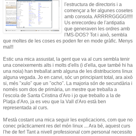
l'estructura de directoris i a
començar a fer algunes cosetes
amb consola. ARRRRGGGG!!!!!
Us enrecordeu de l'antipatia
que generaven les ordres amb
l'MS-DOS? Tot i això, sembla
que moltes de les coses es poden fer en mode gràfic. Menys
mal!!
Estic una mica assustat, la gent que va al curs sembla tenir
una coneixements alts i molts d'ells (i d'ella, que també hi ha
una noia) han treballat amb alguna de les distribucions linux
alguna vegada. Jo en canvi, sóc un principiant total, ara això
si, més "xulo" que un "ocho". La majoria són de secundària i
només som dos de primària, un mestre que treballa a
l'escola de Santa Cristina d'Aro i jo que treballo a la de
Platja d'Aro, ja es veu que la Vall d'Aro està ben
representada al curs.
M'està costant una mica seguir les explicacions, com que no
conec pràcticament res del món linux ... Ara bé, aquest curs
l'he de fer! Tant a nivell professional com personal necessito