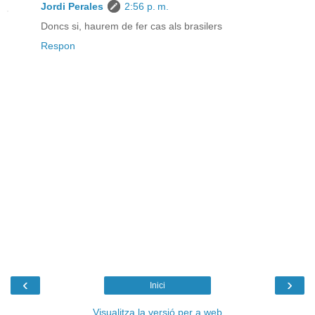
Jordi Perales
2:56 p. m.
Doncs si, haurem de fer cas als brasilers
Respon
‹
›
Inici
Visualitza la versió per a web