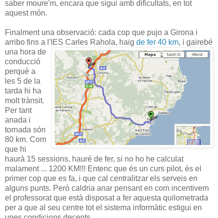
saber moure'm, encara que sigui amb dificultats, en tot
aquest món.
Finalment una observació: cada cop que pujo a Girona i
arribo fins a l'IES Carles Rahola, haig
de fer 40 km
, i gairebé
una hora d
e
conducció
perquè a
les 5 de la
tarda hi ha
molt trànsit.
Per tant
anada i
tornada són
80 km. Com
que hi
haurà 15 sessions, hauré de fer, si no ho he calculat
malament ... 1200 KM!!! Entenc que és un curs pilot, és el
primer cop que es fa, i que cal centralitzar els serveis en
alguns punts. Però caldria anar pensant en com incentivem
el professorat que està disposat a fer aquesta quilometrada
per a que al seu centre tot el sistema informàtic estigui en
unes condicions decents.