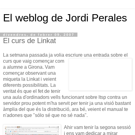
El weblog de Jordi Perales
divendres, de febrer 09, 2007
El curs de Linkat
La setmana passada ja volia escriure una entrada sobre e
l
curs que vaig començar com
a alumne a Girona. Vam
començar observant una
miqueta la Linkat i veient
diferents possibilitats. La
veritat és que el fet de tenir
una aula d'ordinadors vells funcionant sobre ltsp contra un
servidor prou potent m'ha servit per tenir ja una visió bastant
àmplia del que és la distribució, ara bé, veient el manual te
n'adones que "sólo sé que no sé nada".
Ahir vam tenir la segona sessió
i ens vam dedicar a mirar