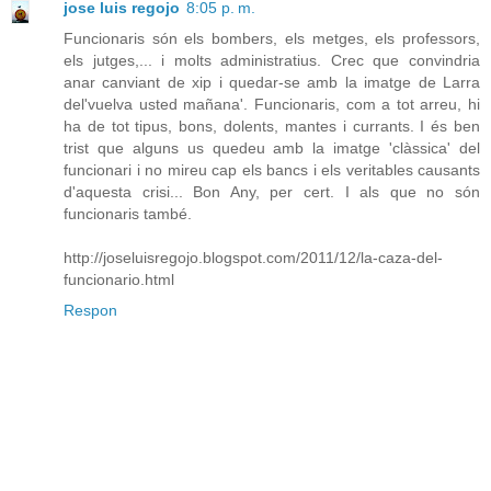
jose luis regojo
8:05 p. m.
Funcionaris són els bombers, els metges, els professors,
els jutges,... i molts administratius. Crec que convindria
anar canviant de xip i quedar-se amb la imatge de Larra
del'vuelva usted mañana'. Funcionaris, com a tot arreu, hi
ha de tot tipus, bons, dolents, mantes i currants. I és ben
trist que alguns us quedeu amb la imatge 'clàssica' del
funcionari i no mireu cap els bancs i els veritables causants
d'aquesta crisi... Bon Any, per cert. I als que no són
funcionaris també.
http://joseluisregojo.blogspot.com/2011/12/la-caza-del-
funcionario.html
Respon