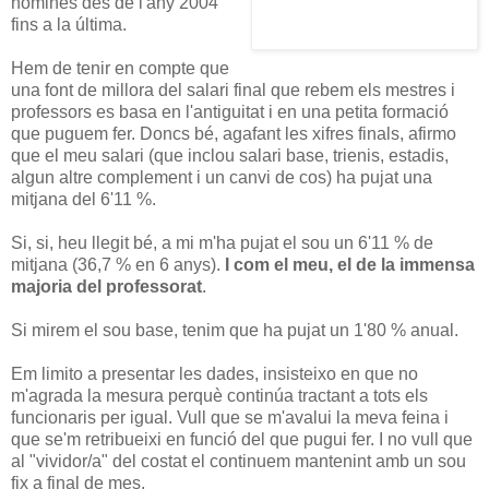
nòmines des de l'any 2004
fins a la última.
Hem de tenir en compte que
una font de millora del salari final que rebem els mestres i
professors es basa en l'antiguitat i en una petita formació
que puguem fer. Doncs bé, agafant les xifres finals, afirmo
que el meu salari (que inclou salari base, trienis, estadis,
algun altre complement i un canvi de cos) ha pujat una
mitjana del 6'11 %.
Si, si, heu llegit bé, a mi m'ha pujat el sou un 6'11 % de
mitjana (36,7 % en 6 anys).
I com el meu, el de la immensa
majoria del professorat
.
Si mirem el sou base, tenim que ha pujat un 1'80 % anual.
Em limito a presentar les dades, insisteixo en que no
m'agrada la mesura perquè continúa tractant a tots els
funcionaris per igual. Vull que se m'avalui la meva feina i
que se'm retribueixi en funció del que pugui fer. I no vull que
al "vividor/a" del costat el continuem mantenint amb un sou
fix a final de mes.