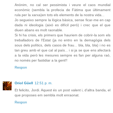
Anònim, no cal ser pessimista i veure el caos mundial
econòmic (sembla la profecia de Fàtima que últimament
rula per la xarxa)en tots els elements de la nostra vida...
Jo segueixo sempre la lògica bàsica, sense ficar-me en cap
dada ni ideologia (això es difícil però) i crec que el que
diuen abans es molt raonable.
Si hi ha crisis, els primers que hauriem de cobrir-la som els
treballadors de l'Estat (ja no entro en la demagògia dels
sous dels polítics, dels casos de frau... bla, bla, bla) i no es
tan greu amb el que cal al país... i si ja se que ens afectarà
a la vida però les mesures sempre es fan per alguna raó,
no només per fastidiar a la gent!!
Respon
Oriol Güell
12:51 p. m.
Et felicito, Jordi. Aquest és un post valent i, d'altra banda, el
que proposes em sembla molt enraonat.
Respon