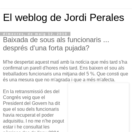
El weblog de Jordi Perales
dimecres, de maig 12, 2010
Baixada de sous als funcionaris ...
després d'una forta pujada?
M'he despertat aquest matí amb la notícia que més tard s'ha
confirmat un parell d'hores més tard. Ens baixen el sou als
treballadors funcionaris una mitjana del 5 %. Que consti que
és una mesura que no m'agrada i que a més m'afecta.
En la retransmissió des del
Congrés veig que el
President del Govern ha dit
que el sou dels funcionaris
havia recuperat el poder
adquisitiu. I no me n'he pogut
estar i he consultat les