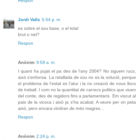
Respon
Jordi Valls
5:54 p. m.
es sobre el sou base, o el total
brut o net?
Respon
Anònim
9:59 a. m.
I quant ha pujat el pa des de l'any 2004? No siguem rucs,
això s'enfonsa. La retallada de sou no es la solució, perque
el problema de l'estat es l'atur i la no creació de nous llocs
de treball. I com no la quantitat de carrecs politics que viuen
del conte, des de regidors fins a parlamentaris. Em viscut al
pais de la vicoca i això ja s'ha acabat. A veure per on peta
això, pero encara vindran de més magres...
Respon
Anònim
2:24 p. m.