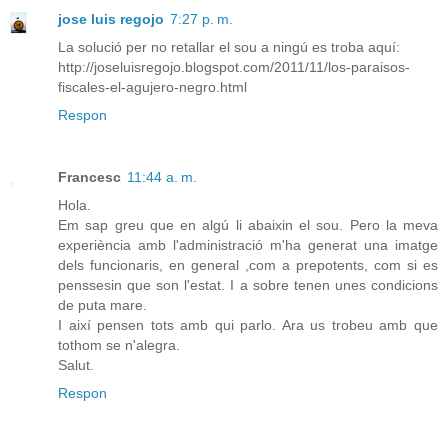
jose luis regojo
7:27 p. m.
La solució per no retallar el sou a ningú es troba aquí:
http://joseluisregojo.blogspot.com/2011/11/los-paraisos-
fiscales-el-agujero-negro.html
Respon
Francesc
11:44 a. m.
Hola.
Em sap greu que en algú li abaixin el sou. Pero la meva
experiència amb l'administració m'ha generat una imatge
dels funcionaris, en general ,com a prepotents, com si es
penssesin que son l'estat. I a sobre tenen unes condicions
de puta mare.
I així pensen tots amb qui parlo. Ara us trobeu amb que
tothom se n'alegra.
Salut.
Respon