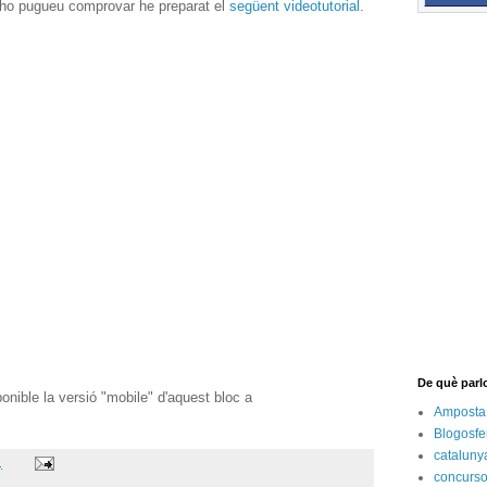
e ho pugueu comprovar he preparat el
següent videotutorial
.
De què parl
sponible la versió "mobile" d'aquest bloc a
Amposta
Blogosfe
cataluny
.
concurs