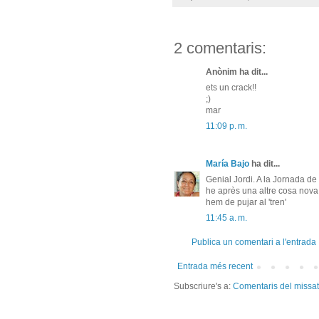
2 comentaris:
Anònim ha dit...
ets un crack!!
;)
mar
11:09 p. m.
María Bajo
ha dit...
Genial Jordi. A la Jornada de
he après una altre cosa nova 
hem de pujar al 'tren'
11:45 a. m.
Publica un comentari a l'entrada
Entrada més recent
Subscriure's a:
Comentaris del missa