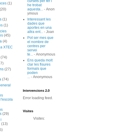
cursets per fer i
nces
(1)
he trobat
(20)
aquesta...
- Anon
ymous
s
(1)
Interessant les
dades que
es
(1)
aportes en una
cies
altra ent...
- Joan
es
(45)
Pot ser mes que
ia
(4)
el nombre de
centres per
ó a XTEC
servei
te...
- Anonymous
(74)
Ens queda molt
67)
clar les fisures
formals que
ns
(27)
poden
...
- Anonymous
a
(74)
general
Intervencions 2.0
es
Error loading feed.
 l'escola
ns
Visites
s
(29)
Visites:
 i
ó
(13)
5)