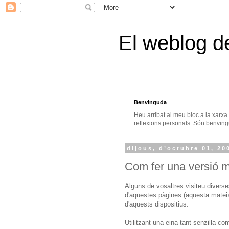
El weblog d
Benvinguda
Heu arribat al meu bloc a la xarxa
reflexions personals. Són benvingu
dijous, d’octubre 01, 20
Com fer una versió m
Alguns de vosaltres visiteu divers
d'aquestes pàgines (aquesta mateix
d'aquests dispositius.
Utilitzant una eina tant senzilla c