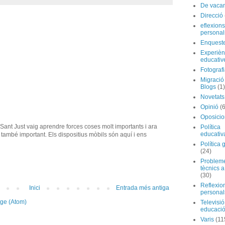
De vaca
Direcció
eflexions
personal
Enquest
Experièn
educativ
Fotograf
Migraci
Blogs
(1)
Novetats
Opinió
(
Oposicio
 Sant Just vaig aprendre forces coses molt importants i ara
Política
educativ
també important. Els dispositius mòbils són aquí i ens
Política 
(24)
Problem
tècnics a
(30)
Reflexio
Inici
Entrada més antiga
personal
tge (Atom)
Televisió
educaci
Varis
(11