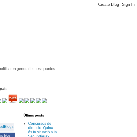
política en general i unes quantes
pais
Últims posts
Concursos de
direcció. Quina
és la situació a la
his blog
Secundària?