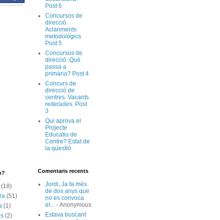
Post 6
Concursos de
direcció.
Aclariments
metodològics.
Post 5
Concursos de
direcció. Què
passa a
primària? Post 4
Concurs de
direcció de
centres. Vacants
reiterades. Post
3
Qui aprova el
Projecte
Educatiu de
Centre? Estat de
la qüestió
Comentaris recents
o?
Jordi, Ja fa més
(18)
de dos anys que
ra
(51)
no es convoca
el...
- Anonymous
a
(1)
Estava buscant
os
(2)