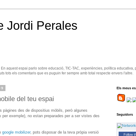
e Jordi Perales
. En aquest espai parlo sobre educació, TIC-TAC, experiències, política educativa, 
ts tots els comentaris que es puguin fer sempre amb total respecte envers l'altre.
09
Els meus es
obile del teu espai
es pàgines des de dispositius mòbils, però algunes
Seguidors
 per exemple), no estan preparades per a ser vistes des
om
google mobilizer
, pots disposar de la teva pròpia versió
Follow t