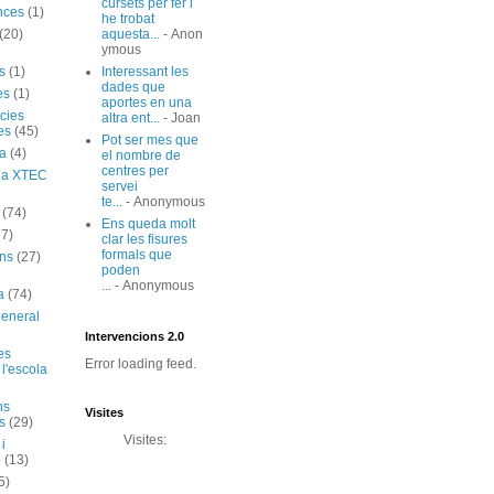
cursets per fer i
nces
(1)
he trobat
(20)
aquesta...
- Anon
ymous
s
(1)
Interessant les
dades que
es
(1)
aportes en una
cies
altra ent...
- Joan
es
(45)
Pot ser mes que
ia
(4)
el nombre de
centres per
ó a XTEC
servei
te...
- Anonymous
(74)
Ens queda molt
67)
clar les fisures
formals que
ns
(27)
poden
...
- Anonymous
a
(74)
general
Intervencions 2.0
es
Error loading feed.
 l'escola
ns
Visites
s
(29)
Visites:
 i
ó
(13)
5)