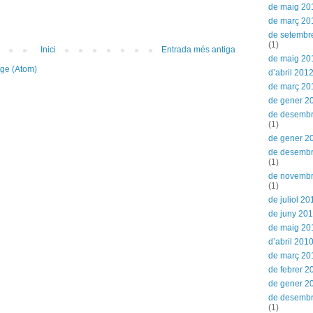
de maig 20
de març 20
de setembr
(1)
Inici
Entrada més antiga
de maig 20
tge (Atom)
d’abril 201
de març 20
de gener 2
de desembr
(1)
de gener 2
de desemb
(1)
de novemb
(1)
de juliol 20
de juny 20
de maig 20
d’abril 201
de març 20
de febrer 2
de gener 2
de desemb
(1)