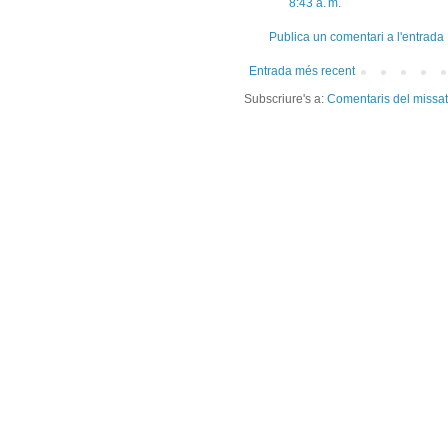
8:43 a. m.
Publica un comentari a l'entrada
Entrada més recent
Subscriure's a:
Comentaris del missa