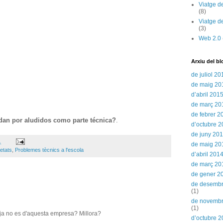
Viatge d
(8)
Viatge d
(3)
Web 2.0
Arxiu del bl
de juliol 20
de maig 20
d’abril 201
de març 20
de febrer 2
an por aludidos como parte técnica?
.
d’octubre 
de juny 20
.
de maig 20
etats
,
Problemes tècnics a l'escola
d’abril 201
de març 20
de gener 2
de desemb
(1)
de novemb
(1)
ja no es d'aquesta empresa? Millora?
d’octubre 