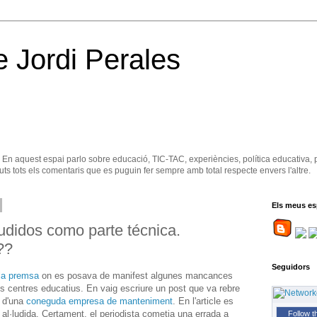
e Jordi Perales
. En aquest espai parlo sobre educació, TIC-TAC, experiències, política educativa, 
ts tots els comentaris que es puguin fer sempre amb total respecte envers l'altre.
Els meus es
didos como parte técnica.
??
Seguidors
 la premsa
on es posava de manifest algunes mancances
ls centres educatius. En vaig escriure un post que va rebre
 d'una
coneguda empresa de manteniment
. En l'article es
al·ludida. Certament, el periodista cometia una errada a
Follow t