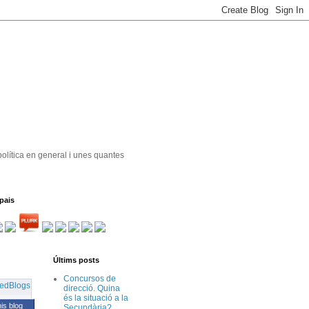
política en general i unes quantes
pais
Últims posts
Concursos de
direcció. Quina
és la situació a la
his blog
Secundària?