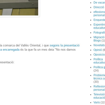
De vaca
Direcció
eflexions
personal
Enquest
Experièn
educativ
Fotograf
Migraci
Blogs
(1)
 la comarca del Vallès Oriental, i que
segons la presentació
Novetats
sa encarregada
és la que fa un mes deia "No nos damos
Opinió
(
Oposicio
Política
resentació:
educativ
Política 
(24)
Problem
tècnics a
(30)
Reflexio
personal
Televisió
educaci
Varis
(11