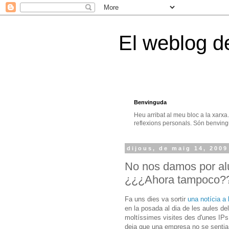
El weblog d
Benvinguda
Heu arribat al meu bloc a la xarxa
reflexions personals. Són benvingu
dijous, de maig 14, 2009
No nos damos por alu
¿¿¿Ahora tampoco?
Fa uns dies va sortir
una notícia a
en la posada al dia de les aules de
moltíssimes visites des d'unes IPs
deia que una empresa no se sentia 