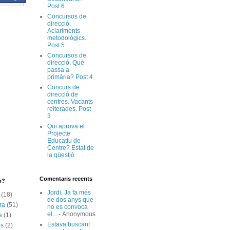
Post 6
Concursos de
direcció.
Aclariments
metodològics.
Post 5
Concursos de
direcció. Què
passa a
primària? Post 4
Concurs de
direcció de
centres. Vacants
reiterades. Post
3
Qui aprova el
Projecte
Educatiu de
Centre? Estat de
la qüestió
Comentaris recents
o?
Jordi, Ja fa més
(18)
de dos anys que
ra
(51)
no es convoca
el...
- Anonymous
a
(1)
Estava buscant
os
(2)