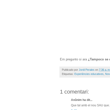
Em pregunto si ara
¿Tampoco se d
Publicado por
Jordi Perales
en
7:36 a. m
Etiquetas:
Experiències educatives
,
Nov
1 comentari:
Anònim ha dit...
Que tal amb el nou SAU que 