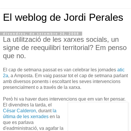
El weblog de Jordi Perales
divendres, de setembre 26, 2008
La utilització de les xarxes socials, un
signe de reequilibri territorial? Em penso
que no.
El cap de setmana passat es van celebrar les jornades
atic
2a
, a Amposta. Em vaig passar tot el cap de setmana parlant
amb diversos ponents i escoltant les seves intervencions
presencialment o a través de la xarxa.
Però hi va haver dues intervencions que em van fer pensar.
El
divendres la tarda, el
César Calderon,
durant
la
última de les xerrades
en la
que es parlava
d'eadministració, va agafar la