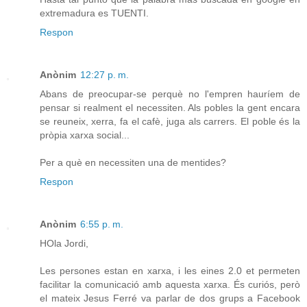
extremadura es TUENTI.
Respon
Anònim
12:27 p. m.
Abans de preocupar-se perquè no l'empren hauríem de
pensar si realment el necessiten. Als pobles la gent encara
se reuneix, xerra, fa el cafè, juga als carrers. El poble és la
pròpia xarxa social...
Per a què en necessiten una de mentides?
Respon
Anònim
6:55 p. m.
HOla Jordi,
Les persones estan en xarxa, i les eines 2.0 et permeten
facilitar la comunicació amb aquesta xarxa. És curiós, però
el mateix Jesus Ferré va parlar de dos grups a Facebook