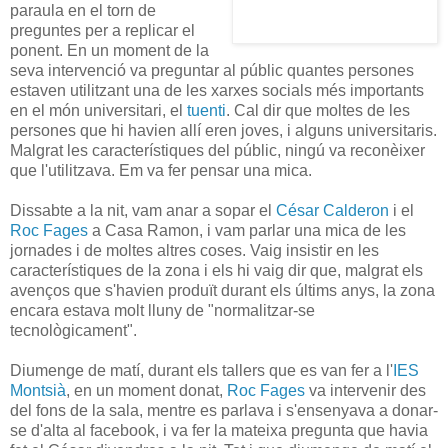
paraula en el torn de
preguntes per a replicar el
ponent. En un moment de la
seva intervenció va preguntar al públic quantes persones
estaven utilitzant una de les xarxes socials més importants
en el món universitari, el
tuenti
. Cal dir que moltes de les
persones que hi havien allí eren joves, i alguns universitaris.
Malgrat les característiques del públic, ningú va reconèixer
que l'utilitzava. Em va fer pensar una mica.
Dissabte a la nit, vam anar a sopar el
César Calderon
i el
Roc Fages
a Casa Ramon, i vam parlar una mica de les
jornades i de moltes altres coses. Vaig insistir en les
característiques de la zona i els hi vaig dir que, malgrat els
avenços que s'havien produït durant els últims anys, la zona
encara estava molt lluny de "normalitzar-se
tecnològicament".
Diumenge de matí, durant els tallers que es van fer a l'
IES
Montsià
, en un moment donat,
Roc Fages
va intervenir des
del fons de la sala, mentre es parlava i s'ensenyava a donar-
se d'alta al facebook, i va fer la mateixa pregunta que havia