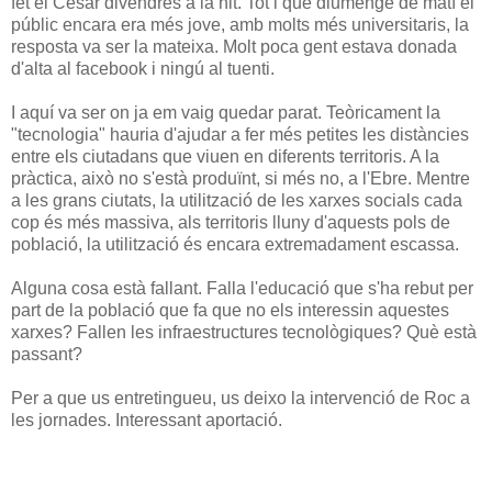
fet el César divendres a la nit. Tot i que diumenge de matí el
públic encara era més jove, amb molts més universitaris, la
resposta va ser la mateixa. Molt poca gent estava donada
d'alta al facebook i ningú al tuenti.
I aquí va ser on ja em vaig quedar parat. Teòricament la
"tecnologia" hauria d'ajudar a fer més petites les distàncies
entre els ciutadans que viuen en diferents territoris. A la
pràctica, això no s'està produïnt, si més no, a l'Ebre. Mentre
a les grans ciutats, la utilització de les xarxes socials cada
cop és més massiva, als territoris lluny d'aquests pols de
població, la utilització és encara extremadament escassa.
Alguna cosa està fallant. Falla l'educació que s'ha rebut per
part de la població que fa que no els interessin aquestes
xarxes? Fallen les infraestructures tecnològiques? Què està
passant?
Per a que us entretingueu, us deixo la intervenció de Roc a
les jornades. Interessant aportació.