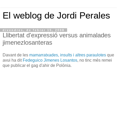
El weblog de Jordi Perales
divendres, de febrer 15, 2008
Llibertat d'expressió versus animalades
jimenezlosanteras
Davant de les
mamarratxades, insults i altres paraulotes
que
avui ha dit
Fedeguico Jimenes Losantos
, no tinc més remei
que publicar el gag d'ahir de Polònia.