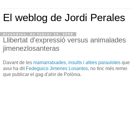
El weblog de Jordi Perales
divendres, de febrer 15, 2008
Llibertat d'expressió versus animalades
jimenezlosanteras
Davant de les
mamarratxades, insults i altres paraulotes
que
avui ha dit
Fedeguico Jimenes Losantos
, no tinc més remei
que publicar el gag d'ahir de Polònia.