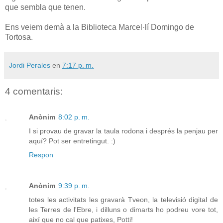
que sembla que tenen.
Ens veiem demà a la Biblioteca Marcel·lí Domingo de
Tortosa.
Jordi Perales
en
7:17 p. m.
4 comentaris:
Anònim
8:02 p. m.
I si provau de gravar la taula rodona i després la penjau per
aquí? Pot ser entretingut. :)
Respon
Anònim
9:39 p. m.
totes les activitats les gravarà Tveon, la televisió digital de
les Terres de l'Ebre, i dilluns o dimarts ho podreu vore tot,
així que no cal que patixes, Potti!