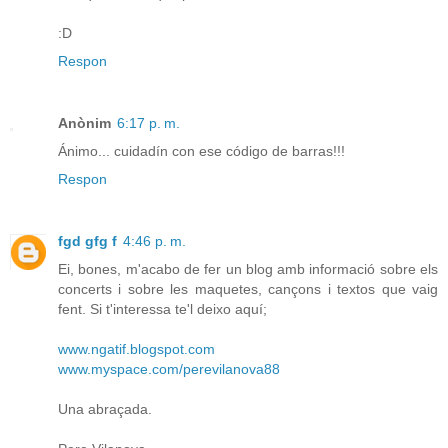
:D
Respon
Anònim
6:17 p. m.
Ánimo... cuidadín con ese código de barras!!!
Respon
fgd gfg f
4:46 p. m.
Ei, bones, m'acabo de fer un blog amb informació sobre els
concerts i sobre les maquetes, cançons i textos que vaig
fent. Si t'interessa te'l deixo aquí;
www.ngatif.blogspot.com
www.myspace.com/perevilanova88
Una abraçada.