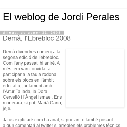
El weblog de Jordi Perales
dijous, de gener 31, 2008
Demà, l'Ebrebloc 2008
Demà divendres comença la
segona edició de l'ebrebloc.
Com l'any passat, hi aniré. A
més, em van convidar a
participar a la taula rodona
sobre els blocs en l'àmbit
educatiu, juntament amb
l'Artur Tallada, la Dora
Cervelló i l'Àngel Ismael. Ens
moderarà, si pot, Marià Cano,
jeje.
Ja us explicaré com ha anat, si puc aniré també posant
algun comentari al twitter si arreglen els problemes tècnics