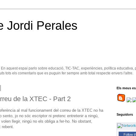
e Jordi Perales
. En aquest espai parlo sobre educació, TIC-TAC, experiències, política educativa, 
ts tots els comentaris que es puguin fer sempre amb total respecte envers l'altre.
Els meus es
reu de la XTEC - Part 2
 referència al mal funcionament del correu de la XTEC no ha
Seguidors
 sento, jo no sóc escriptor ni pretenc entretenir a ningú,
olen llegir, ningú no els obliga a fer-ho. No obstant,
 rebent.
Follow t