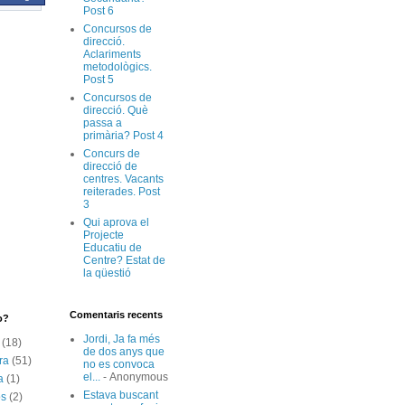
Post 6
Concursos de
direcció.
Aclariments
metodològics.
Post 5
Concursos de
direcció. Què
passa a
primària? Post 4
Concurs de
direcció de
centres. Vacants
reiterades. Post
3
Qui aprova el
Projecte
Educatiu de
Centre? Estat de
la qüestió
Comentaris recents
o?
Jordi, Ja fa més
(18)
de dos anys que
ra
(51)
no es convoca
el...
- Anonymous
a
(1)
Estava buscant
os
(2)