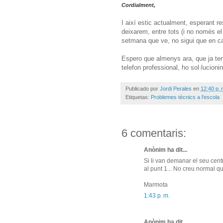
Cordialment,
I així estic actualment, esperant 
deixarem, entre tots (i no només el 
setmana que ve, no sigui que en 
Espero que almenys ara, que ja te
telefon professional, ho sol·lucioni
Publicado por
Jordi Perales
en
12:40 p. 
Etiquetas:
Problemes tècnics a l'escola
6 comentaris:
Anònim ha dit...
Si li van demanar el seu cent
al punt 1... No creu normal q
Marmota
1:43 p. m.
Anònim ha dit...