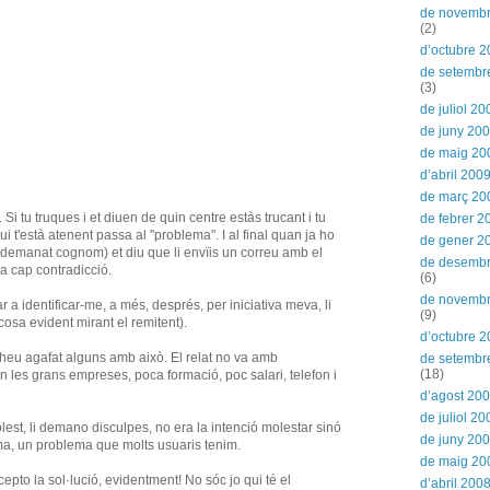
de novemb
(2)
d’octubre 
de setembr
(3)
de juliol 20
de juny 20
de maig 20
d’abril 200
de març 20
 Si tu truques i et diuen de quin centre estàs trucant i tu
de febrer 2
ui t'està atenent passa al "problema". I al final quan ja ho
de gener 2
 demanat cognom) et diu que li envïis un correu amb el
de desemb
ha cap contradicció.
(6)
de novemb
 identificar-me, a més, després, per iniciativa meva, li
(9)
cosa evident mirant el remitent).
d’octubre 
 heu agafat alguns amb això. El relat no va amb
de setembr
(18)
n les grans empreses, poca formació, poc salari, telefon i
d’agost 20
de juliol 20
molest, li demano disculpes, no era la intenció molestar sinó
de juny 20
a, un problema que molts usuaris tenim.
de maig 20
cepto la sol·lució, evidentment! No sóc jo qui té el
d’abril 200