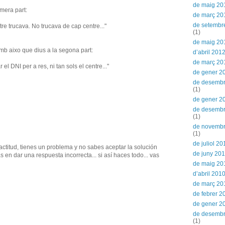
de maig 20
imera part:
de març 20
de setembr
ntre trucava. No trucava de cap centre..."
(1)
de maig 20
mb aixo que dius a la segona part:
d’abril 201
de març 20
l DNI per a res, ni tan sols el centre..."
de gener 2
de desembr
(1)
de gener 2
de desemb
(1)
de novemb
(1)
de juliol 20
actitud, tienes un problema y no sabes aceptar la solución
de juny 20
en dar una respuesta incorrecta... si así haces todo... vas
de maig 20
d’abril 201
de març 20
de febrer 2
de gener 2
de desemb
(1)