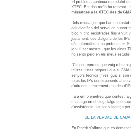
El problema continua reproduïnt-se
XTEC. Els dos me'ls ha retornat. In
missatges a la XTEC des de GM
Dels missatges que han contestat 
adjudicatària del servei de suport t
blog hi tinc registrades fins a vuit
justament, des d'alguna de les IPs
sóc informàtic ni ho pretenc ser. S
jo vull ser mestre i que les eines T
ho sento però en els meus estudis
D'alguns correus que vaig rebre al
utilitza llistes negres i que el GMAI
senyors tècnics (m'és igual si són d
totes les IPs corresponents al ser
d'adreces simplement i no des d'IP
I ara em premetreu que contesti alg
missatge en el blog d'algú que sup
d'assistència. Us poso l'adreça per 
DE LA VERDAD DE CADA
En l'escrit s'afirma que es demanen