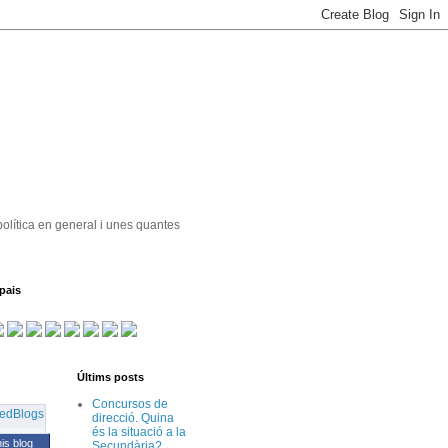
política en general i unes quantes
pais
Últims posts
Concursos de
direcció. Quina
és la situació a la
his blog
Secundària?