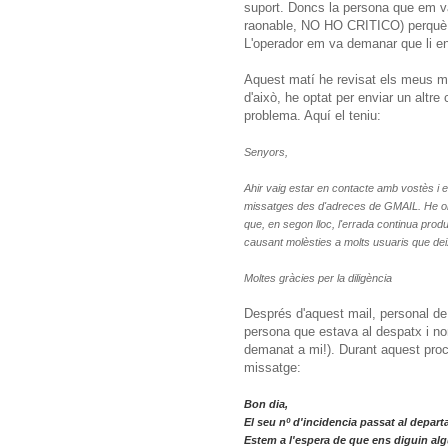
suport. Doncs la persona que em va
raonable, NO HO CRITICO) perquè n
L'operador em va demanar que li envi
Aquest matí he revisat els meus mis
d'això, he optat per enviar un altre
problema. Aquí el teniu:
Senyors,
Ahir vaig estar en contacte amb vostès i e
missatges des d'adreces de GMAIL. He obs
que, en segon lloc, l'errada continua prod
causant molèsties a molts usuaris que de
Moltes gràcies per la diligència
Després d'aquest mail, personal de 
persona que estava al despatx i no
demanat a mi!). Durant aquest proc
missatge:
Bon dia,
El seu nº d'incidencia passat al depar
Estem a l'espera de que ens diguin alg