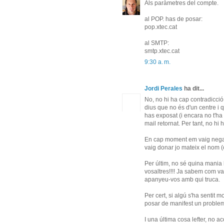
Als paràmetres del compte.
al POP. has de posar:
pop.xtec.cat
al SMTP:
smtp.xtec.cat
9:30 a. m.
Jordi Perales
ha dit...
No, no hi ha cap contradicció.
dius que no és d'un centre i q
has exposat (i encara no t'ha
mail retornat. Per tant, no hi 
En cap moment em vaig negar a
vaig donar jo mateix el nom (
Per últim, no sé quina mania
vosaltres!!!! Ja sabem com va
apanyeu-vos amb qui truca.
Per cert, si algú s'ha sentit 
posar de manifest un problem
I una última cosa lefter, no ac