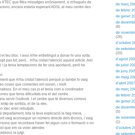
la XTEC que filtra missatges erròniament, si m'hagués de
de març 20
ucions, encara estaria esperant ADSL al meu centre des
de febrer 2
de gener 2
de desemb
(8)
de novemb
(26)
d’octubre 
de setembr
(20)
l teu bloc. I avui m'he entretingut a donar-hi una volta.
d’agost 20
it pas tot, però... m'ha cridat l'atenció aquest article. Així
t. I ja tenia temptacions de fer una aportació, però he
de juliol 20
de juny 20
ri.
de maig 20
ment que m'ha cridat l'atenció perquè jo també hi vaig
d’abril 200
les coses que comentes em sonen, i molt.
atisos. En el meu cas jo el tenia com a coodinador
de març 20
correu que tenia dificultats era el del centre.
de febrer 2
 servir l'outlook. I el centre que té diversos correus
de gener 2
mtp de sortida, el de la xtec.
de desemb
n xtec eren rebutjats.
(5)
departament, tota la teva explicació la faig meva, ...
de novemb
nt vaig aconseguir un número directe dels tècnics, i vaig
(1)
ersona que recordava haver fet algun curs o formació o no
xí que em va voler atendre.
d’octubre 
cadascú la jutgi.
de setembr