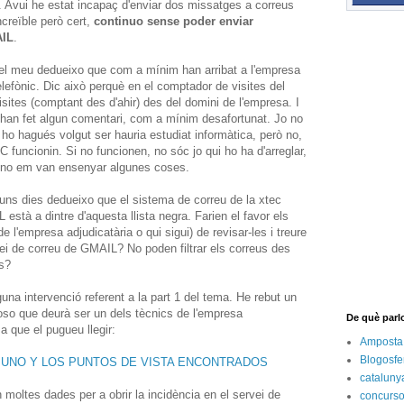
. Avui he estat incapaç d'enviar dos missatges a correus
creïble però cert,
continuo sense poder enviar
AIL
.
el meu dedueixo que com a mínim han arribat a l'empresa
elefònic. Dic això perquè en el comptador de visites del
 visites (comptant des d'ahir) des del domini de l'empresa. I
 han fet algun comentari, com a mínim desafortunat. Jo no
i ho hagués volgut ser hauria estudiat informàtica, però no,
IC funcionin. Si no funcionen, no sóc jo qui ho ha d'arreglar,
 no em van ensenyar algunes coses.
guns dies dedueixo que el sistema de correu de la xtec
L està a dintre d'aquesta llista negra. Farien el favor els
e l'empresa adjudicatària o qui sigui) de revisar-les i treure
vei de correu de GMAIL? No poden filtrar els correus des
s?
una intervenció referent a la part 1 del tema. He rebut un
oso que deurà ser un dels tècnics de l'empresa
De què parl
a que el pugueu llegir:
Amposta
Blogosfe
 UNO Y LOS PUNTOS DE VISTA ENCONTRADOS
cataluny
 moltes dades per a obrir la incidència en el servei de
concurs