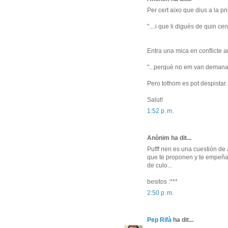
Per cert aixo que dius a la pr
"....i que li digués de quin ce
Entra una mica en conflicte a
"...perquè no em van demanar e
Pero tothom es pot despistar.
Salut!
1:52 p. m.
Anònim ha dit...
Pufff nen es una cuestión de 
que te proponen y te empeñas 
de culo...
besitos :***
2:50 p. m.
Pep Rifà
ha dit...