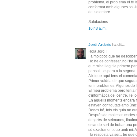
problema, el problema el té 
conformar amb algunes sol·l
del setembre.
Salutacions
10:43 a. m.
Jordi Arderiu
ha dit...
Hola Jordi!
Fa molt poc que he descobert e
Ho he de confessar, no l'he lleg
que m'he llegit la primera par
pensat... espera a la segona.
Així que aquí tens el comenta
Primer voldria dir que segura
tenir problemes. Algunes de 
El meu problema però tenia m
d'informàtica del centre. I el 
En aquells moments encara feia
estaven configutats amb únic s
Doncs bé, tots els quin no ere
Després de moltes trucades al 
després de setmanes, finalme
estar de sort de trobar una p
sé exactement què amb mi. Ai
I la resposta va ser... bé que 