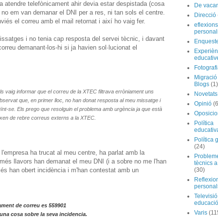
 atendre telefònicament ahir devia estar despistada (cosa
De vaca
o em van demanar el DNI per a res, ni tan sols el centre.
Direcció
és el correu amb el mail retornat i així ho vaig fer.
eflexions
personal
satges i no tenia cap resposta del servei tècnic, i davant
Enquest
 correu demanant-los-hi si ja havien sol·lucionat el
Experièn
educativ
Fotograf
Migraci
Blogs
(1)
ls vaig informar que el correu de la XTEC filtrava erròniament uns
Novetats
ervat que, en primer lloc, no han donat resposta al meu missatge i
Opinió
(
uïnt-se. Els prego que resolguin el problema amb urgència ja que està
Oposicio
ixen de rebre correus externs a la XTEC.
Política
educativ
Política 
(24)
l'empresa ha trucat al meu centre, ha parlat amb la
Problem
més llavors han demanat el meu DNI (i a sobre no me l'han
tècnics a
és han obert incidència i m'han contestat amb un
(30)
Reflexio
personal
Televisió
educaci
tament de correu es 559901
Varis
(11
una cosa sobre la seva incidencia.