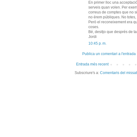
En primer lloc una acceptació
serveis quan volen. Per exemp
correus de comptes que no sig
no érem públiques. No totes, 
Però el reconeixement era que
coses.
Bé, desitjo que després de ta
Jordi
10:45 p. m.
Publica un comentari a l'entrada
Entrada més recent
Subscriure's a:
Comentaris del missa