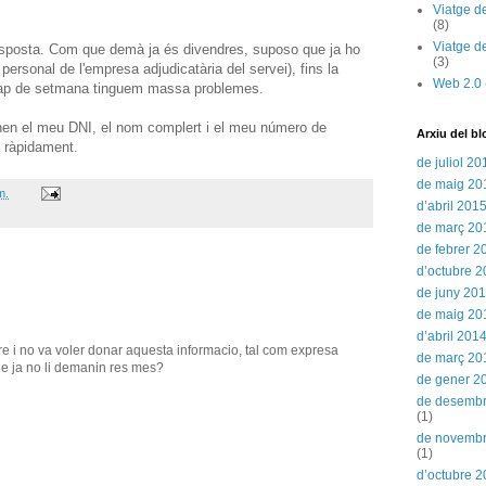
Viatge d
(8)
Viatge d
resposta. Com que demà ja és divendres, suposo que ja ho
(3)
personal de l'empresa adjudicatària del servei), fins la
Web 2.0
cap de setmana tinguem massa problemes.
nen el meu DNI, el nom complert i el meu número de
Arxiu del bl
n ràpidament.
de juliol 20
de maig 20
m.
d’abril 201
de març 20
de febrer 2
d’octubre 
de juny 20
de maig 20
d’abril 201
re i no va voler donar aquesta informacio, tal com expresa
de març 20
ue ja no li demanin res mes?
de gener 2
de desemb
(1)
de novemb
(1)
d’octubre 