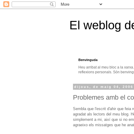
El weblog d
Benvinguda
Heu arribat al meu bloc a la xarxa
reflexions personals. Són benvingu
dijous, de maig 04, 2006
Problemes amb el cor
Sembla que l'escrit d'ahir que feia
agradat als lectors del meu blog. Ho
simplement a mi, així que si no em v
agraeixo els missatges que he anat