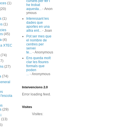
cursets per fer i
nces
(1)
he trobat
(20)
aquesta...
- Anon
ymous
s
(1)
Interessant les
dades que
es
(1)
aportes en una
cies
altra ent...
- Joan
es
(45)
Pot ser mes que
ia
(4)
el nombre de
centres per
ó a XTEC
servei
te...
- Anonymous
(74)
Ens queda molt
67)
clar les fisures
formals que
ns
(27)
poden
...
- Anonymous
a
(74)
general
Intervencions 2.0
es
Error loading feed.
 l'escola
ns
Visites
s
(29)
Visites:
 i
ó
(13)
5)