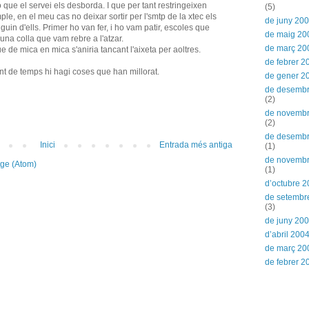
 que el servei els desborda. I que per tant restringeixen
(5)
le, en el meu cas no deixar sortir per l'smtp de la xtec els
de juny 20
uin d'ells. Primer ho van fer, i ho vam patir, escoles que
de maig 20
una colla que vam rebre a l'atzar.
de març 20
 de mica en mica s'aniria tancant l'aixeta per aoltres.
de febrer 2
nt de temps hi hagi coses que han millorat.
de gener 2
de desemb
(2)
de novemb
(2)
de desemb
Inici
Entrada més antiga
(1)
de novemb
tge (Atom)
(1)
d’octubre 
de setembr
(3)
de juny 20
d’abril 200
de març 20
de febrer 2