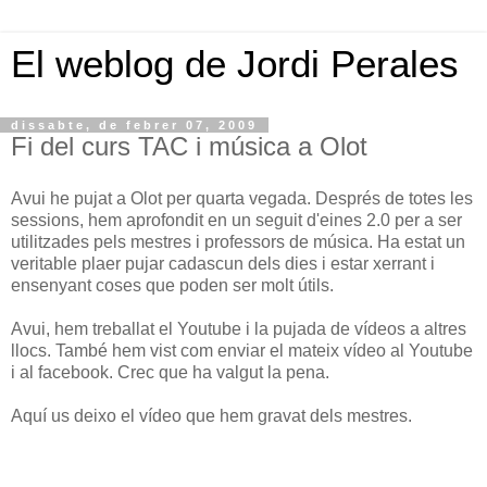
El weblog de Jordi Perales
dissabte, de febrer 07, 2009
Fi del curs TAC i música a Olot
Avui he pujat a Olot per quarta vegada. Després de totes les
sessions, hem aprofondit en un seguit d'eines 2.0 per a ser
utilitzades pels mestres i professors de música. Ha estat un
veritable plaer pujar cadascun dels dies i estar xerrant i
ensenyant coses que poden ser molt útils.
Avui, hem treballat el Youtube i la pujada de vídeos a altres
llocs. També hem vist com enviar el mateix vídeo al Youtube
i al facebook. Crec que ha valgut la pena.
Aquí us deixo el vídeo que hem gravat dels mestres.