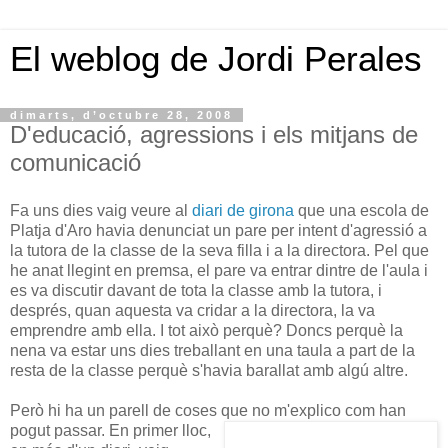
El weblog de Jordi Perales
dimarts, d’octubre 28, 2008
D'educació, agressions i els mitjans de
comunicació
Fa uns dies vaig veure al
diari de girona
que una escola de
Platja d'Aro havia denunciat un pare per intent d'agressió a
la tutora de la classe de la seva filla i a la directora. Pel que
he anat llegint en premsa, el pare va entrar dintre de l'aula i
es va discutir davant de tota la classe amb la tutora, i
després, quan aquesta va cridar a la directora, la va
emprendre amb ella. I tot això perquè? Doncs perquè la
nena va estar uns dies treballant en una taula a part de la
resta de la classe perquè s'havia barallat amb algú altre.
Però hi ha un parell de coses que no m'explico com han
pogut passar. En primer lloc,