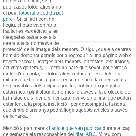
en més d'un diari, veig
publicades fotografies amb
el peu “
fotografia cedida pel
pare
”. Si, si, tal i com ho
llegiu, el pare va entrar a
l'aula i es va dedicar a fer
fotografies saltant-se a la
torera tota la normativa de
protecció de la imatge dels menors. O sigui, que els centres
hem de demanar permís per a reproduïr a una pàgina web o
revista escolar, imatges dels menors (en festes, excursions,
activitats generals, ...) però un pare qualsevol, pot entrar a
dintre d'una aula, fer fotografies i difondre-les a tots els
mitjans que li doni la gana sense que això faci pensar als
responsables dels mitjans que les publiquen que potser
estan incomplint algunes normes relatives a la protecció de
la imatge dels menors, i encara menys en el mal que poden
estar fent a la pròpia institució i per descomptat a la nena,
que dintre d'uns anys podrà llegir aquests articles a través
de la xarxa.
Menció a part mereix
l'article que van publicar
durant el cap
de setmana els responsables del
diari ABC
. Mireu com