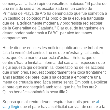
començava l'article i opineu vosaltres mateixos “El padre de
una niña de seis años escolarizada en un centro de
Primaria de Playa de Aro ha denunciado que fue sometida a
un castigo psicológico más propio de la escuela franquista
que de la teóricamente moderna y progresista red escolar
de la Generalitat de Cataluña.” Clar que, de franquisme en
deuen poder parlar molt a l'ABC, per això fan tantes
comparacions.
He de dir que en totes les notícies publicades he trobat en
falta la versió del centre. I no és que m'estranyi, al contrari,
crec que és la manera correcta d'actuar. Entenc que el
centre s'haurà limitat a informar del cas a la inspecció i que
sigui aquesta qui determini la idoneïtat o no de les accions
que s'han pres. I aquest comportament em xoca frontalment
amb l'actitud del pare, que s'ha dedicat a emprendre una
mena de creuada mediàtica sense sentit. Em podria explicar
el pare què aconseguirà amb tot el que ha fet fins ara?
Quins beneficis obtindrà la seva filla?
Suposo que al centre deuen respirar tranquils perquè
ahir
vaig llegir
que el pare havia sol·licitat canviar de centre a la