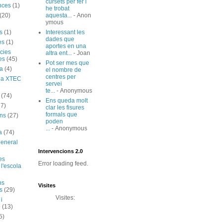
cursets per fer i
nces
(1)
he trobat
(20)
aquesta...
- Anon
ymous
s
(1)
Interessant les
dades que
es
(1)
aportes en una
cies
altra ent...
- Joan
es
(45)
Pot ser mes que
ia
(4)
el nombre de
centres per
ó a XTEC
servei
te...
- Anonymous
(74)
Ens queda molt
67)
clar les fisures
formals que
ns
(27)
poden
...
- Anonymous
a
(74)
general
Intervencions 2.0
es
Error loading feed.
 l'escola
ns
Visites
s
(29)
Visites:
 i
ó
(13)
5)