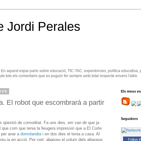
e Jordi Perales
. En aquest espai parlo sobre educació, TIC-TAC, experiències, política educativa, 
ts tots els comentaris que es puguin fer sempre amb total respecte envers l'altre.
008
Els meus es
a. El robot que escombrarà a partir
Seguidors
 és qüestió de comoditat. Fa uns dies, em van dir que ja
que com que tenia la lleugera impressió que a El Corte
r per anar a
domolandia
i en dos dies el tenia a casa. Al
eniu ja en acció. Per cert, abaixeu el volum dels altaveus
Follow t