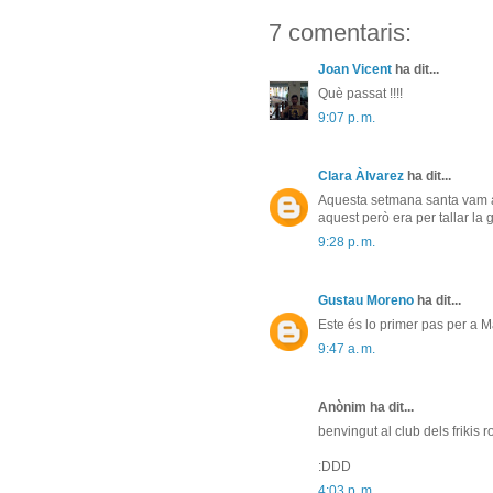
7 comentaris:
Joan Vicent
ha dit...
Què passat !!!!
9:07 p. m.
Clara Àlvarez
ha dit...
Aquesta setmana santa vam an
aquest però era per tallar la g
9:28 p. m.
Gustau Moreno
ha dit...
Este és lo primer pas per a Ma
9:47 a. m.
Anònim ha dit...
benvingut al club dels frikis r
:DDD
4:03 p. m.