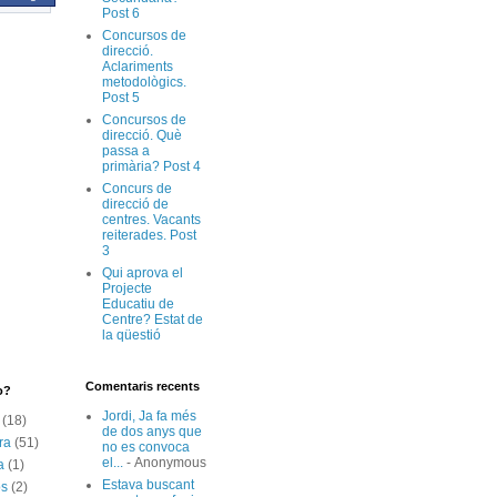
Post 6
Concursos de
direcció.
Aclariments
metodològics.
Post 5
Concursos de
direcció. Què
passa a
primària? Post 4
Concurs de
direcció de
centres. Vacants
reiterades. Post
3
Qui aprova el
Projecte
Educatiu de
Centre? Estat de
la qüestió
Comentaris recents
o?
Jordi, Ja fa més
(18)
de dos anys que
ra
(51)
no es convoca
el...
- Anonymous
a
(1)
Estava buscant
os
(2)