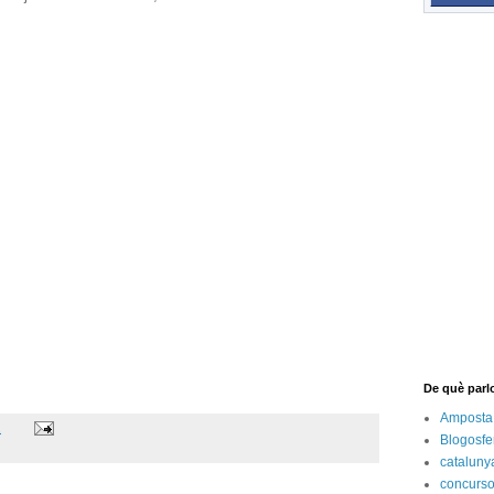
De què parl
Amposta
.
Blogosfe
cataluny
concurs