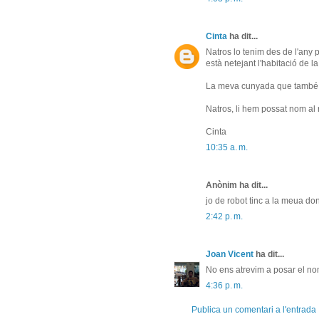
Cinta
ha dit...
Natros lo tenim des de l'any p
està netejant l'habitació de la
La meva cunyada que també el 
Natros, li hem possat nom al r
Cinta
10:35 a. m.
Anònim ha dit...
jo de robot tinc a la meua don
2:42 p. m.
Joan Vicent
ha dit...
No ens atrevim a posar el no
4:36 p. m.
Publica un comentari a l'entrada