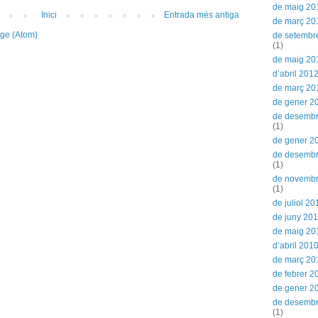
de maig 20
Inici
Entrada més antiga
de març 20
tge (Atom)
de setembr
(1)
de maig 20
d’abril 201
de març 20
de gener 2
de desembr
(1)
de gener 2
de desemb
(1)
de novemb
(1)
de juliol 20
de juny 20
de maig 20
d’abril 201
de març 20
de febrer 2
de gener 2
de desemb
(1)