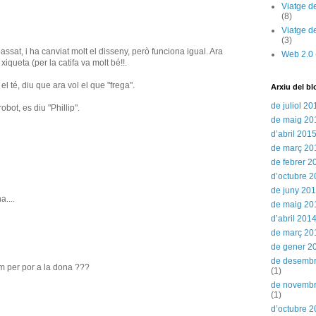
Viatge d
(8)
Viatge d
(3)
assat, i ha canviat molt el disseny, però funciona igual. Ara
Web 2.0
 xiqueta (per la catifa va molt bé!!.
té, diu que ara vol el que "frega".
Arxiu del bl
de juliol 20
obot, es diu "Phillip".
de maig 20
d’abril 201
de març 20
de febrer 2
d’octubre 
de juny 20
a....
de maig 20
d’abril 201
de març 20
de gener 2
de desemb
m per por a la dona ???
(1)
de novemb
(1)
d’octubre 