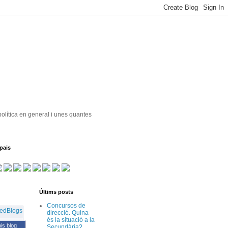
política en general i unes quantes
pais
Últims posts
Concursos de
direcció. Quina
és la situació a la
his blog
Secundària?