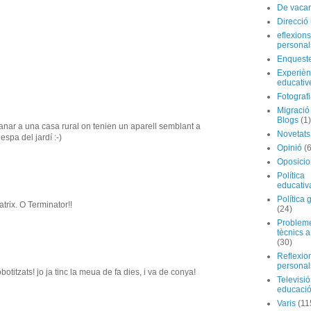
De vaca
Direcció
eflexions
personal
Enquest
Experièn
educativ
Fotograf
Migraci
Blogs
(1)
ar a una casa rural on tenien un aparell semblant a
Novetats
espa del jardí :-)
Opinió
(
Oposicio
Política
educativ
Política 
trix. O Terminator!!
(24)
Problem
tècnics a
(30)
Reflexio
personal
obotitzats! jo ja tinc la meua de fa dies, i va de conya!
Televisió
educaci
Varis
(11