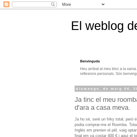
El weblog d
Benvinguda
Heu arribat al meu bloc a la xarxa
reflexions personals. Són benvingu
diumenge, de maig 04, 2
Ja tinc el meu roomb
d'ara a casa meva.
Ja ho sé, seré un friky total, però
podia comprar-me el Roomba. Total 
Inglés em prenien el pèl, vaig opta
final em va costar 400 € i aquí el t