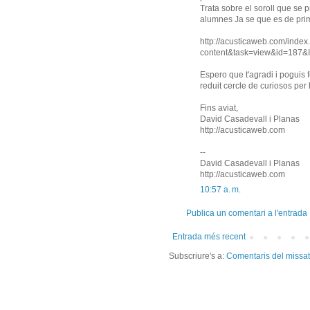
Trata sobre el soroll que se p
alumnes Ja se que es de prim
http://acusticaweb.com/inde
content&task=view&id=187&
Espero que t'agradi i poguis 
reduit cercle de curiosos per l
Fins aviat,
David Casadevall i Planas
http://acusticaweb.com
--
David Casadevall i Planas
http://acusticaweb.com
10:57 a. m.
Publica un comentari a l'entrada
Entrada més recent
Subscriure's a:
Comentaris del missa