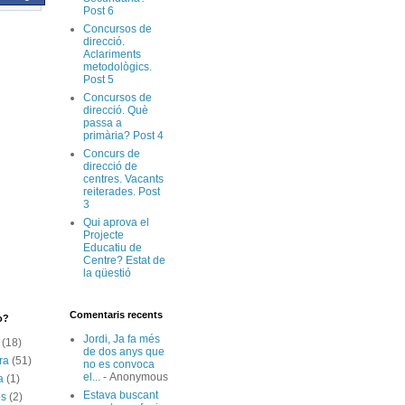
Post 6
Concursos de
direcció.
Aclariments
metodològics.
Post 5
Concursos de
direcció. Què
passa a
primària? Post 4
Concurs de
direcció de
centres. Vacants
reiterades. Post
3
Qui aprova el
Projecte
Educatiu de
Centre? Estat de
la qüestió
Comentaris recents
o?
Jordi, Ja fa més
(18)
de dos anys que
ra
(51)
no es convoca
el...
- Anonymous
a
(1)
Estava buscant
os
(2)