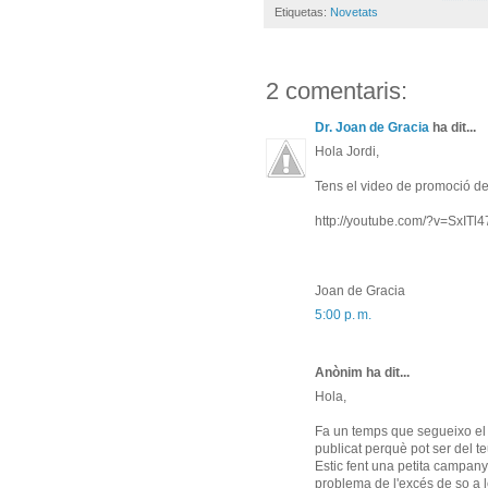
Etiquetas:
Novetats
2 comentaris:
Dr. Joan de Gracia
ha dit...
Hola Jordi,
Tens el video de promoció de 
http://youtube.com/?v=SxITl
Joan de Gracia
5:00 p. m.
Anònim ha dit...
Hola,
Fa un temps que segueixo el te
publicat perquè pot ser del te
Estic fent una petita campanya
problema de l'excés de so a l