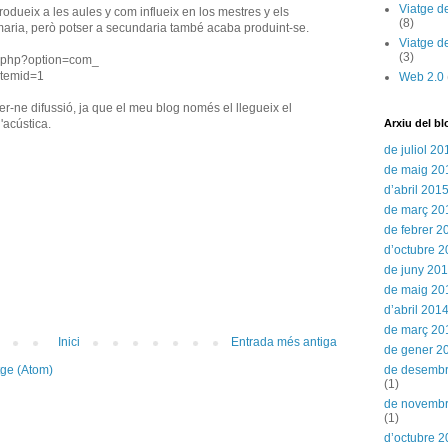
Viatge d
rodueix a les aules y com influeix en los mestres y els
(8)
aria, però potser a secundaria també acaba produint-se.
Viatge d
(3)
x.php?option=com_
Itemid=1
Web 2.0
fer-ne difussió, ja que el meu blog només el llegueix el
'acústica.
Arxiu del bl
de juliol 20
de maig 20
d’abril 201
de març 20
de febrer 2
d’octubre 
de juny 20
de maig 20
d’abril 201
de març 20
Inici
Entrada més antiga
de gener 2
tge (Atom)
de desemb
(1)
de novemb
(1)
d’octubre 