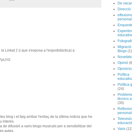
De vaca
Direcció
eflexions
personal
Enquest
Experièn
educativ
Fotograf
Migraci
la Linkat 2 (i que s'exposa a l'expodidàctica) a:
Blogs
(1)
Novetats
47pUY0
Opinió
(
Oposicio
Política
educativ
Política 
(24)
Problem
tècnics a
(30)
Reflexio
personal
u blog i et faig arribar l'enllaç de la última noticia que he
Televisió
u interés.
educaci
 de difussió a varis blogs musicals per a sensibilitzar del
Varis
(11
es aules.