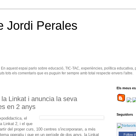
e Jordi Perales
. En aquest espai parlo sobre educació, TIC-TAC, experiències, política educativa, 
ts tots els comentaris que es puguin fer sempre amb total respecte envers l'altre.
Els meus es
 la Linkat i anuncia la seva
res en 2 anys
Seguidors
xpodidactica, el
 Linkat 2, i el que
artir del proper curs, 100 centres s'incorporaran, a més
stema operatiu i que en un període de dos anys, la Linkat
Follow t