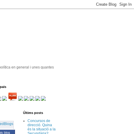
política en general i unes quantes
pais
Últims posts
Concursos de
direcció. Quina
és la situació a la
his blog
Secundària?