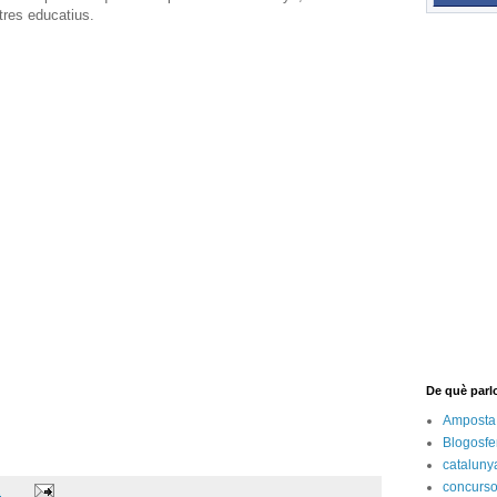
tres educatius.
De què parl
Amposta
Blogosfe
cataluny
concurs
.