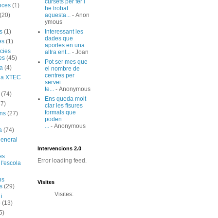
cursets per fer i
nces
(1)
he trobat
(20)
aquesta...
- Anon
ymous
s
(1)
Interessant les
dades que
es
(1)
aportes en una
cies
altra ent...
- Joan
es
(45)
Pot ser mes que
ia
(4)
el nombre de
centres per
ó a XTEC
servei
te...
- Anonymous
(74)
Ens queda molt
67)
clar les fisures
formals que
ns
(27)
poden
...
- Anonymous
a
(74)
general
Intervencions 2.0
es
Error loading feed.
 l'escola
ns
Visites
s
(29)
Visites:
 i
ó
(13)
5)