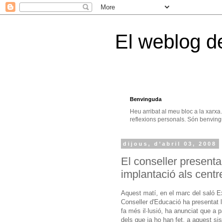
El weblog d
Benvinguda
Heu arribat al meu bloc a la xarxa
reflexions personals. Són benvingu
dijous, d’abril 03, 2008
El conseller presenta
implantació als cent
Aquest matí, en el marc del saló E
Conseller d'Educació ha presentat la
fa més il·lusió, ha anunciat que a p
dels que ja ho han fet, a aquest si