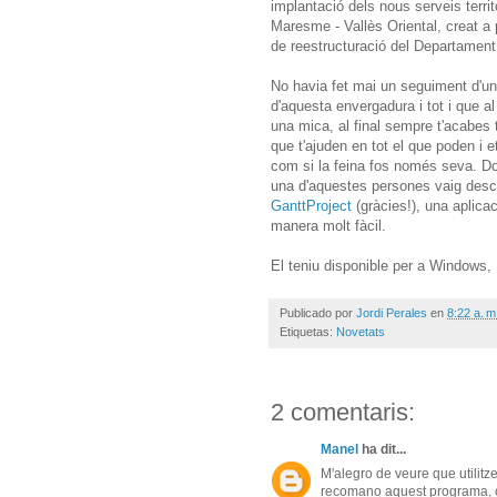
implantació dels nous serveis territ
Maresme - Vallès Oriental, creat a p
de reestructuració del Departament
No havia fet mai un seguiment d'un
d'aquesta envergadura i tot i que al
una mica, al final sempre t'acabes
que t'ajuden en tot el que poden i et
com si la feina fos només seva. Do
una d'aquestes persones vaig descobr
GanttProject
(gràcies!), una aplica
manera molt fàcil.
El teniu disponible per a Windows,
Publicado por
Jordi Perales
en
8:22 a. m
Etiquetas:
Novetats
2 comentaris:
Manel
ha dit...
M'alegro de veure que utilitze
recomano aquest programa, o 