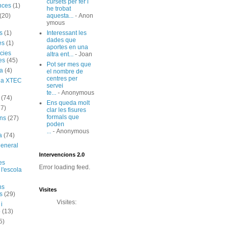
cursets per fer i
nces
(1)
he trobat
(20)
aquesta...
- Anon
ymous
s
(1)
Interessant les
dades que
es
(1)
aportes en una
cies
altra ent...
- Joan
es
(45)
Pot ser mes que
ia
(4)
el nombre de
centres per
ó a XTEC
servei
te...
- Anonymous
(74)
Ens queda molt
67)
clar les fisures
formals que
ns
(27)
poden
...
- Anonymous
a
(74)
general
Intervencions 2.0
es
Error loading feed.
 l'escola
ns
Visites
s
(29)
Visites:
 i
ó
(13)
5)