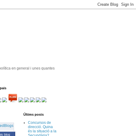
política en general i unes quantes
pais
Últims posts
Concursos de
direcció. Quina
és la situació a la
his blog
Secundària?