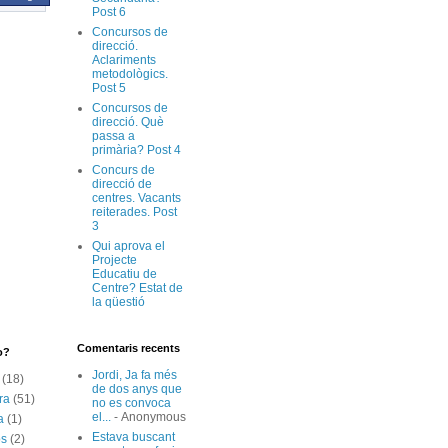
Post 6
Concursos de
direcció.
Aclariments
metodològics.
Post 5
Concursos de
direcció. Què
passa a
primària? Post 4
Concurs de
direcció de
centres. Vacants
reiterades. Post
3
Qui aprova el
Projecte
Educatiu de
Centre? Estat de
la qüestió
Comentaris recents
o?
Jordi, Ja fa més
(18)
de dos anys que
ra
(51)
no es convoca
el...
- Anonymous
a
(1)
Estava buscant
os
(2)