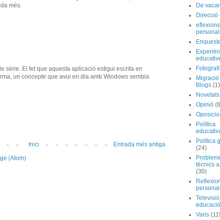
ada més.
De vaca
Direcció
eflexions
personal
Enquest
Experièn
educativ
Fotograf
de sèrie. El fet que aquesta aplicació estigui escrita en
aforma, un concepte que avui en dia amb Windows sembla
Migraci
Blogs
(1)
Novetats
Opinió
(
Oposicio
Política
educativ
Política 
Inici
Entrada més antiga
(24)
Problem
tge (Atom)
tècnics a
(30)
Reflexio
personal
Televisió
educaci
Varis
(11