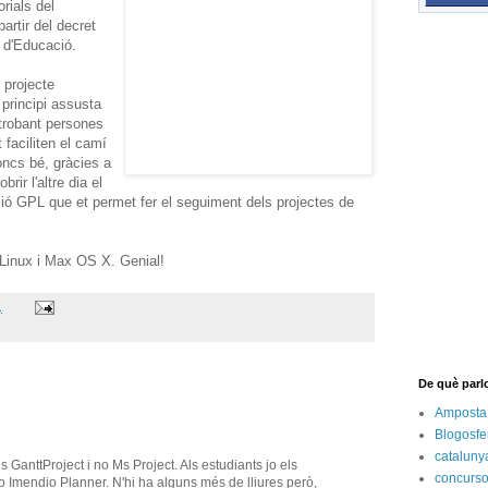
orials del
artir del decret
 d'Educació.
 projecte
 principi assusta
 trobant persones
 faciliten el camí
ncs bé, gràcies a
ir l'altre dia el
ció GPL que et permet fer el seguiment dels projectes de
 Linux i Max OS X. Genial!
.
De què parl
Amposta
Blogosfe
cataluny
s GanttProject i no Ms Project. Als estudiants jo els
concurs
Imendio Planner. N'hi ha alguns més de lliures però,