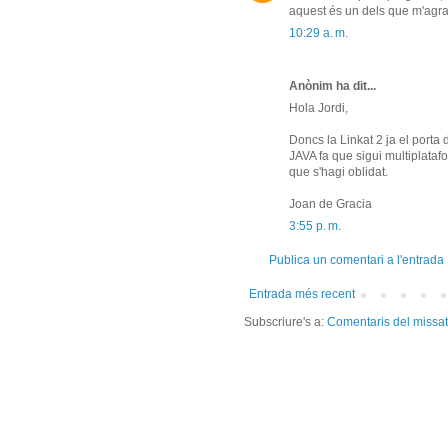
aquest és un dels que m'agr
10:29 a. m.
Anònim ha dit...
Hola Jordi,
Doncs la Linkat 2 ja el porta 
JAVA fa que sigui multiplat
que s'hagi oblidat.
Joan de Gracia
3:55 p. m.
Publica un comentari a l'entrada
Entrada més recent
Subscriure's a:
Comentaris del missa