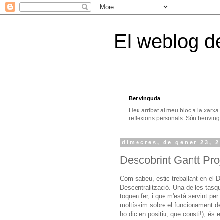
El weblog d
Benvinguda
Heu arribat al meu bloc a la xarxa
reflexions personals. Són benvingu
dimecres, de gener 23, 
Descobrint Gantt Pro
Com sabeu, estic treballant en el
Descentralització. Una de les tas
toquen fer, i que m'està servint per
moltíssim sobre el funcionament de 
ho dic en positiu, que consti!), és 