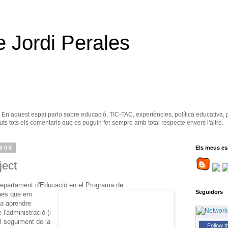
e Jordi Perales
. En aquest espai parlo sobre educació, TIC-TAC, experiències, política educativa, 
ts tots els comentaris que es puguin fer sempre amb total respecte envers l'altre.
2008
Els meus es
ject
 Departament d'Educació en el Programa de
Seguidors
ques que em
 a aprendre
l'administració (i
el seguiment de la
Follow t